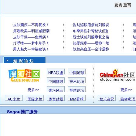
精 彩 论 坛
NBA联盟
中国足球
中国篮球
技术论坛
更多>>
更多>>
体坛风云
英超论坛
AC米兰
国际米兰
体育贴图
MM看球
娱乐旮旯
隐密私语
Sogou推广服务