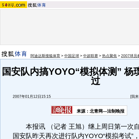
阿迪达斯搜狐体育
>
中国足球
>
中超联赛
>
热点聚焦
>
2007球
国安队内搞YOYO“模拟体测” 
过
2007年01月12日15:15
[
我来
来源：北青网—法制晚报
本报讯 （记者 王旭）继上周日第一次
国安队昨天再次进行队内YOYO“模拟考试”