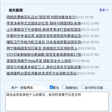
相关新闻
更多>>
·
用线民费购买礼品台“国安局”内部传集体贪污
(01/11 10:29)
·
李章洙将率北京国安赴红塔 期待与韩国球队热身
(01/12 13:49)
·
上午撂狠话下午使狠招 铁帅李章洙打造铁军国安
(01/12 13:13)
·
华裔对垒争省议席 加国安省有望再现华裔省议员
(01/12 10:56)
·
继防卫厅升格为防卫省后 日本首相府要设国安局
(01/12 09:32)
·
周宁痛揭国安旧日家丑 老彼德北京足球的罪人
(01/12 08:31)
·
YOYO体测抽签结果揭晓 国安亚泰领测海南17强
(01/12 07:50)
·
美国安局插手Vista开发 隐私安全令人担忧
(01/11 08:14)
·
国安引内援基本锁定三人 身价过高并无实际进展
(01/11 07:38)
·
媒体爆料台国安局集体贪渎军方自清称没违法
(01/10 14:53)
用户：
匿名
隐藏地址
设为辩论话题