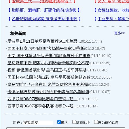
相关新闻
更多>>
·
爱波网1月11日单场足彩推荐:AC米兰恐...
(01/11 17:44)
·
西国王杯赛:“银河战舰”客场憾平皇家贝蒂斯
(01/12 10:47)
·
图文:国王杯皇马平贝蒂斯 雷耶斯与对手在拼抢
(01/12 10:10)
·
皇马麻烦不断 肥罗小贝闹转会卡佩罗帅位不稳
(01/12 09:35)
·
视频:伊瓜因首演出彩 皇马国王杯战平贝蒂斯
(01/12 08:46)
·
国王杯-伊瓜因首演出彩 皇马平贝蒂斯终结连败
(01/12 05:56)
·
皇马“超市”已开张在即 米兰双雄挖角各有所需
(01/11 12:24)
·
卡佩罗称没想过辞职 巧妙避开球员黑名单问题
(01/11 10:07)
·
西甲联赛06/07赛季比赛盘口查询--截...
(01/10 10:22)
·
西甲联赛06/07赛季各队客场积分--截...
(01/10 10:14)
用户：
匿名
隐藏地址
设为辩论话题