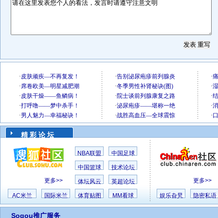
精 彩 论 坛
NBA联盟
中国足球
中国篮球
技术论坛
更多>>
更多>>
体坛风云
英超论坛
AC米兰
国际米兰
体育贴图
MM看球
娱乐旮旯
隐密私语
Sogou推广服务