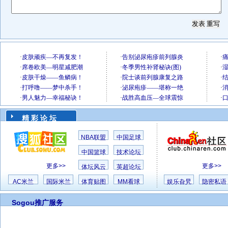
精 彩 论 坛
NBA联盟
中国足球
中国篮球
技术论坛
更多>>
更多>>
体坛风云
英超论坛
AC米兰
国际米兰
体育贴图
MM看球
娱乐旮旯
隐密私语
Sogou推广服务