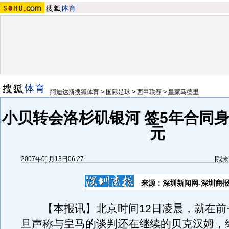
阿迪达斯搜狐体育
>
国际足球
>
西甲联赛
>
皇家马德里
小贝转会洛杉矶银河 签5年合同身
元
2007年01月13日06:27
[
我来
来源：深圳新闻网-深圳商
【本报讯】北京时间12日凌晨，就在前
旦声称与皇马的谈判还在继续的贝克汉姆，