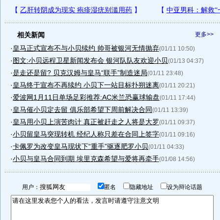
相关新闻
更多>>
·
皇马正式宣布不与小贝续约 帅哥被银河无情抛弃
(01/11 10:50)
·
图文:小贝远程卫星新闻发布会 银河队队友欢迎小贝
(01/13 04:37)
·
是走还是留? 贝克汉姆与皇马“联手”制造迷局
(01/11 23:48)
·
皇马终于宣布不再续约 小贝下一站目标扑朔迷离
(01/11 20:21)
·
爱波网1月11日单场足彩推荐:AC米兰恐赢球输盘
(01/11 17:44)
·
皇马催小贝定去留 俱乐部希望下周前解决合同
(01/11 13:39)
·
皇马用小贝上演苦肉计 真正被赶走之人将是大罗
(01/11 09:37)
·
小贝留皇马突现转机 经纪人称只差在合同上签字
(01/11 09:16)
·
卡佩罗为改变皇马现状下“重手”驱逐肥罗小贝
(01/11 04:33)
·
小贝与皇马合同到期 埃里克森希望与爱将再牵手
(01/08 14:56)
用户：
匿名
隐藏地址
设为辩论话题