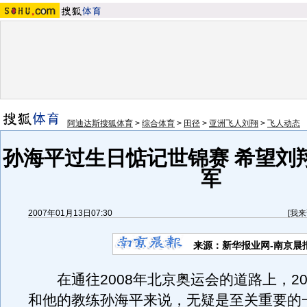
阿迪达斯搜狐体育
>
综合体育
>
田径
>
亚洲飞人刘翔
>
飞人动态
孙海平过生日惦记世锦赛 希望刘
军
2007年01月13日07:30
[
我来
来源：新华报业网-南京晨
在通往2008年北京奥运会的道路上，20
和他的教练孙海平来说，无疑是至关重要的