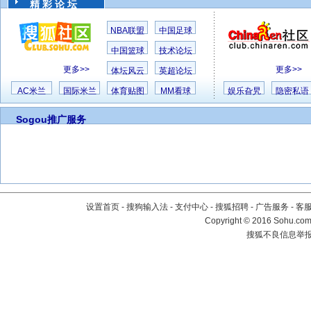
精 彩 论 坛
NBA联盟
中国足球
中国篮球
技术论坛
更多>>
更多>>
体坛风云
英超论坛
AC米兰
国际米兰
体育贴图
MM看球
娱乐旮旯
隐密私语
Sogou推广服务
设置首页
-
搜狗输入法
-
支付中心
-
搜狐招聘
-
广告服务
-
客
Copyright
©
2016 Sohu.com 
搜狐不良信息举