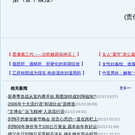
(责
相关新闻
更多>>
·
新赛季首战从室内赛开始 斯图加特成刘翔福地?
(01/13 03:57)
·
2006年十大流行语“和谐社会”居榜首
(01/13 06:00)
·
“文博会”“丛飞精神”入选流行语
(01/13 04:42)
·
刘翔不想参加春节晚会 坦言心思仍一直在跨栏上
(01/13 02:51)
·
刘翔06年身价等于330公斤黄金 愿本命年有好运
(01/13 01:00)
·
师父生日刘翔只买蛋糕不送礼 挑礼物反而会招骂
(01/11 10:32)