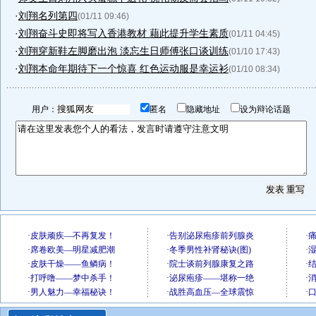
·
刘翔名列第四
(01/11 09:46)
·
刘翔奋斗史即将写入香港教材 藉此提升学生素质
(01/11 04:45)
·
刘翔穿新鞋左脚磨出泡 淡忘生日师傅张口谈训练
(01/10 17:43)
·
刘翔本命年期待下一个惊喜 红色运动服是幸运衫
(01/10 08:34)
用户：
匿名
隐藏地址
设为辩论话题