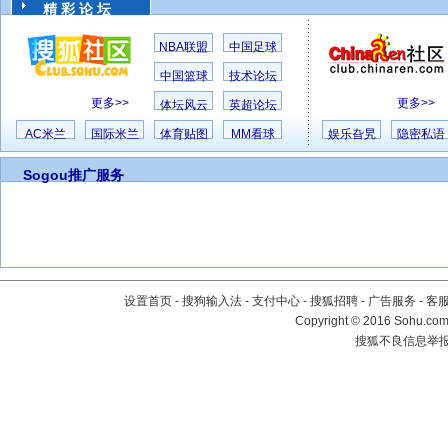
精 彩 论 坛
NBA联盟
中国足球
中国篮球
技术论坛
更多>>
更多>>
体坛风云
英超论坛
AC米兰
国际米兰
体育贴图
MM看球
娱乐旮旯
隐密私语
Sogou推广服务
设置首页
-
搜狗输入法
-
支付中心
-
搜狐招聘
-
广告服务
-
客
Copyright
©
2016 Sohu.com 
搜狐不良信息举