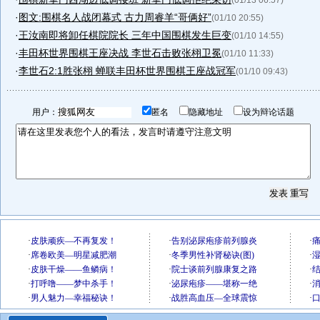
(01/13 06:57)
·
图文:围棋名人战闭幕式 古力周睿羊“哥俩好”
(01/10 20:55)
·
王汝南即将卸任棋院院长 三年中国围棋发生巨变
(01/10 14:55)
·
丰田杯世界围棋王座决战 李世石击败张栩卫冕
(01/10 11:33)
·
李世石2:1胜张栩 蝉联丰田杯世界围棋王座战冠军
(01/10 09:43)
用户：
匿名
隐藏地址
设为辩论话题