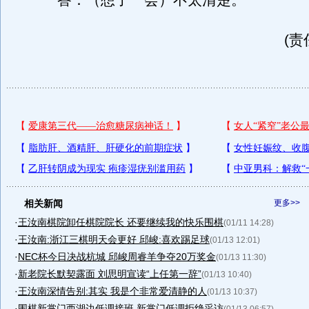
答：（想了一会）不太清楚。
(责
相关新闻
更多>>
·
王汝南棋院卸任棋院院长 还要继续我的快乐围棋
(01/11 14:28)
·
王汝南:浙江三棋明天会更好 邱峻:喜欢踢足球
(01/13 12:01)
·
NEC杯今日决战杭城 邱峻周睿羊争夺20万奖金
(01/13 11:30)
·
新老院长默契露面 刘思明宣读“上任第一辞”
(01/13 10:40)
·
王汝南深情告别:其实 我是个非常爱清静的人
(01/13 10:37)
·
围棋新掌门西湖边低调接班 新掌门低调拒绝采访