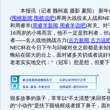
本报讯（记者 魏柯嘉 摄影 夏阳） 新年
(
围棋新闻
,
围棋说吧
)
界两大战役名人战和NE
和周睿羊
(
周睿羊新闻
,
周睿羊说吧
)
有关。对
16周岁的小将而言，他不一定是胜利者，但
者——名人战他挑战古力
(
古力新闻
,
古力说
NEC杯在今日下午与邱峻对垒之前都是未知
晚站在偌大的台上，面对诸多关切或者说好
老老实实地交代：“（冠军）想是想，但要
”
这
很多故事的孩子，常常以“不太清楚”来回答
的“小动作”是扶下眼镜框或者摸下鼻子，面