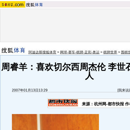
阿迪达斯搜狐体育
>
网球-赛车-棋牌-足彩-奥运
>
棋牌世界
>
围棋
周睿羊：喜欢切尔西周杰伦 李世
人
2007年01月13日13:29
[
我来说
来源：杭州网-都市快报 