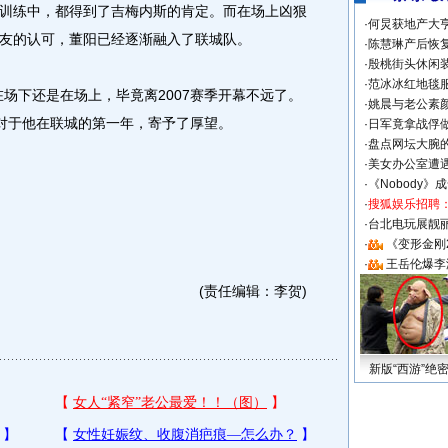
训练中，都得到了吉梅内斯的肯定。而在场上凶狠
·
何炅获地产大亨
友的认可，董阳已经逐渐融入了联城队。
·
陈慧琳产后恢复
·
殷桃街头休闲装
·
范冰冰红地毯
下还是在场上，毕竟离2007赛季开幕不远了。
·
姚晨与老公素
阳对于他在联城的第一年，寄予了厚望。
·
日军竟拿战俘
·
盘点网坛大腕
·
美女办公室遭
·
《Nobody》
·
搜狐娱乐招聘
·
台北电玩展靓丽S
·
《变形金刚
·
王岳伦爆李
(责任编辑：李贺)
新版“西游”绝