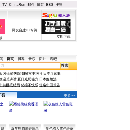
-
TV
-
ChinaRen
-
邮件
-
博客
-
BBS
-
搜狗
网友自建DJ专辑
立即下载
版
闻
网页
博客
音乐
图片
说吧
长
邓玉娇失踪
朝鲜军事演习
日本兵赎罪
改温总讲话
夏日减肥秘方
日本瘦脸法
中共卧底结局
慈禧不快乐
侵略中国报告
更多>>
之谜
爆笑熊猫烧香语录
夜色撩人雪色斑斓