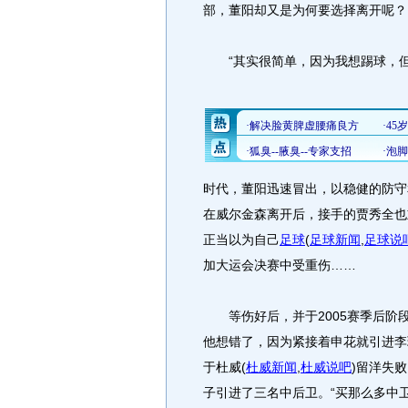
部，董阳却又是为何要选择离开呢？
“其实很简单，因为我想踢球，但
时代，董阳迅速冒出，以稳健的防守
在威尔金森离开后，接手的贾秀全也
正当以为自己
足球
(
足球新闻
,
足球说
加大运会决赛中受重伤……
等伤好后，并于2005赛季后阶
他想错了，因为紧接着申花就引进李
于杜威
(
杜威新闻
,
杜威说吧
)
留洋失败
子引进了三名中后卫。“买那么多中