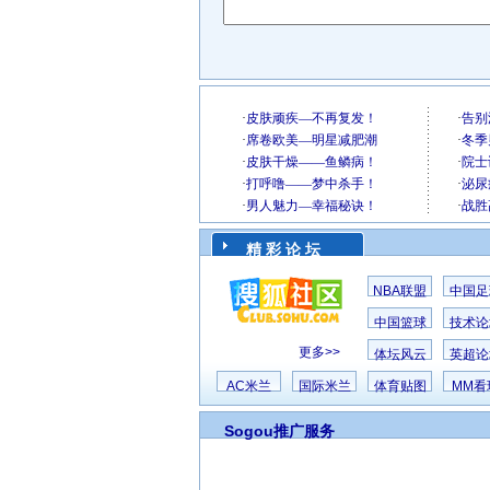
精 彩 论 坛
NBA联盟
中国足
中国篮球
技术论
更多>>
体坛风云
英超论
AC米兰
国际米兰
体育贴图
MM看
Sogou推广服务