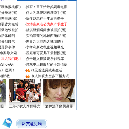
喂猕猴桃(图)
·
独家：章子怡带妈妈看电影
好身材(图)
·
佟大为马伊琍再度牵手(图)
秀性感(图)
·
倪萍赵忠祥十年后再携手
服装皆为租赁
·
刘涛富豪老公为家产求生子
颜乘地铁被拍
·
舒淇醉酒瞬间惨被抓拍(图)
做活体解剖
·
实拍漂亮的地摊西施(组图)
的暴烈脾气
·
世界九大罪恶之城(组图)
遇灵异事件
·
李孝利新欢私密视频曝光
成命案导火索
·
孟庭苇可爱儿子最新照(图)
：加入我们吧！
·
点击进入搜狐娱乐影视库
howGirl
·
游戏史上最般配的十对情侣
2》送票！
·
张元首透露戒毒生活
湘胎教
·
令人惊叹太空步下楼方式
密照
王菲小女儿李嫣曝光
酒井法子痛哭谢罪