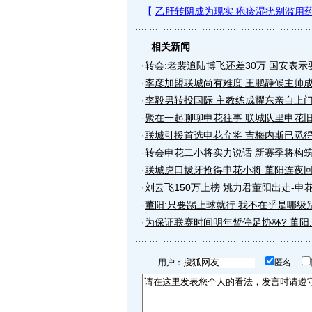
相关新闻
·
转会:老裴追陆博飞还差30万 国安表示
·
李彦加盟联城尚有难度 王鹏静候主帅
·
李毅男转投国际 主教练成耀东亲自上
·
聚在一起聊聊申花往事 联城队里申花
·
联城引援首选申花弃将 吉梅内斯已觅
·
转会申花二小将实力说话 新赛季将构
·
联城虎口拔牙抢得申花小将 董阳连夜
·
刘云飞150万上榜 姚力君董阳出走-申
·
董阳:只要踢上球就行 我不在乎是哪级
·
为保证联赛时间明年暂停足协杯? 董阳
用户：
匿名