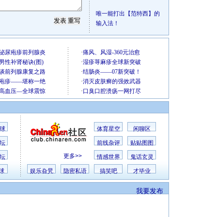
唯一能打出【范特西】的
输入法！
球
体育星空
闲聊区
坛
前线杂评
贴贴图图
更多>>
坛
情感世界
鬼话玄灵
球
娱乐旮旯
隐密私语
搞笑吧
才毕业
我要发布