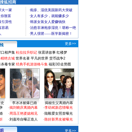
 搜狐招商
更多>>
对口相声集
杜拉拉升职记
张震讲故事
红楼梦
-精绝古城
世界名著
平凡的世界
货币战争2
毒杀毒专家
经典手机游游格斗集
福彩3D走势图
情史
李冰冰被爆已婚
揭秘生父离婚内幕
孕
·
揭刘晓庆离婚内幕
·
李幼斌新恋情曝光
婚
·
周迅王艳婆媳相见
·
陆毅爱女照首曝光
折
·
刘嘉玲自曝正造人
·
陈好新男友被曝光
 后
更多>>