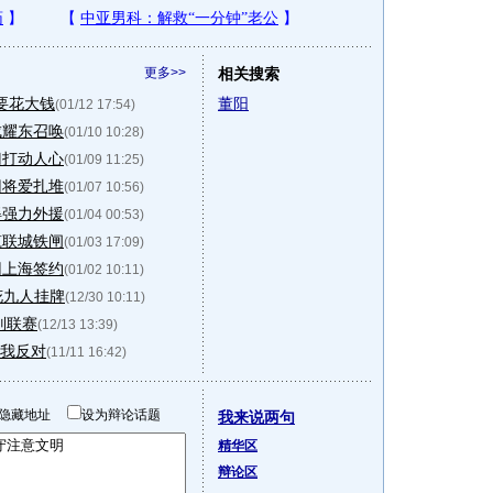
更多>>
相关搜索
要花大钱
董阳
(01/12 17:54)
成耀东召唤
(01/10 10:28)
门打动人心
(01/09 11:25)
旧将爱扎堆
(01/07 10:56)
得强力外援
(01/04 00:53)
筑联城铁闸
(01/03 17:09)
回上海签约
(01/02 10:11)
花九人挂牌
(12/30 10:11)
别联赛
(12/13 13:39)
:我反对
(11/11 16:42)
隐藏地址
设为辩论话题
我来说两句
精华区
辩论区