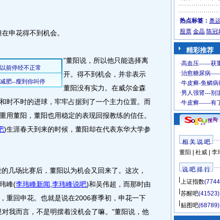
热点标签：
奥
股票
金晶
陈冠
在申花得不到机会。
精彩推荐
”董阳说，所以他只能选择离
开。得不到机会，并非表示
董阳没有实力。在威尔金森
和时不时的进球，牢牢占据到了一个主力位置。而
重用董阳，董阳也用稳定的表现回报教练的信任。
吧
)
生涯春天到来的时候，董阳却在代表东华大学参
相 关 说 吧
董阳
|
杜威
|
李
说 吧 排 行
段的几场比赛后，董阳以为机会又回来了。这次，
上证指数
(7744
玮峰
(
李玮峰新闻
,
李玮峰说吧
)
和吴伟超，而那时由
苏醒吧
(41523)
，重回申花。也就是说在2006赛季初，申花一下
贴图吧
(68789)
卫对我而言，不是明摆着没机会了嘛。”董阳说，他