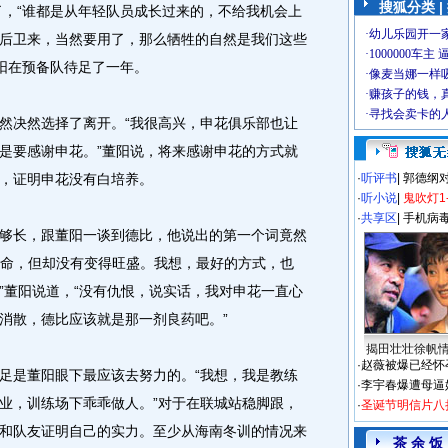
搜狐分类 |
了，“谁都是从年轻队员成长过来的，不给我机会上
后卫来，当然要用了，那么牺牲的自然是我们这些
董阳在预备队待足了一年。
决然选择了离开。“我很高兴，申花俱乐部也让
是要感谢申花。”董阳说，将来感谢申花的方式就
，证明申花没有白培养。
·
听评书
|
郭德纲
·
听小说
|
鬼吹灯1
·
共享区
|
手机病
长，跟董阳一谈到德比，他说出的第一个词竟然
球生命，但却没有变得旺盛。我想，最好的方式，也
”董阳说道，“没有仇恨，说实话，我对申花一直心
消散，德比应该就是那一剂良药吧。”
揭田壮壮徐帆
·
赵薇被爆已经怀
是董阳眼下最应该去努力的。“我想，我是教练
·
李宇春爆遭母逼
业，训练场下乖乖做人。”对于在联城站稳脚跟，
·
圣诞节明信片八
和队友证明自己的实力。至少从海南冬训的情况来
茶 余 饭