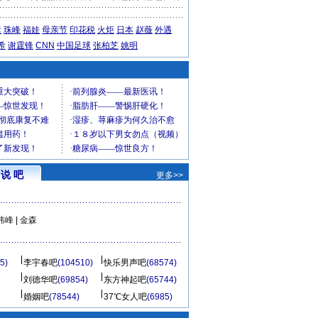
运
珠峰
福娃
母亲节
印花税
火炬
日本
赵薇
外遇
希
谢霆锋
CNN
中国足球
张柏芝
姚明
说 吧
更多>>
玮峰
|
金森
5)
李宇春吧
(104510)
快乐男声吧
(68574)
刘德华吧
(69854)
东方神起吧
(65744)
婚姻吧
(78544)
37℃女人吧
(6985)