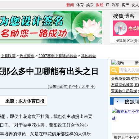
新闻
-
体育
-
娱乐
-
财经
-
IT
-
汽车
-
房产
-
女人
搜狐博客玩弄
>
中超联赛
>
热点聚焦
>
2007赛季中超球员转会
>
其他转会
新
买那么多中卫哪能有出头之日
央视质疑29岁市
石首网站被黑
篡
[
我来说两句
] [字号：
大
中
小
]
宋美龄牛奶洗澡
来源：东方体育日报
想，即便申花这次不挂我，我也会主动提出来要
日子。”对于被申花挂牌，董阳说正好合他的心
年培养的球员，又是在申花俱乐部这样的大俱乐
梅婷五年不孕