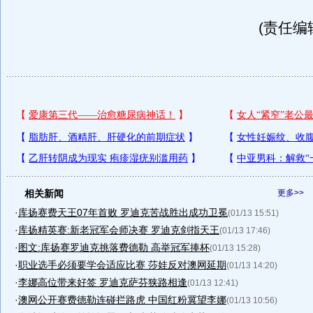
(责任编
相关新闻
更多>>
·
库扬赛费天王07年首败 罗迪克苦战胜出成功卫冕
(01/13 15:51)
·
库扬精英赛:新老冠军会师决赛 罗迪克剑指天王
(01/13 17:46)
·
图文:库扬赛罗迪克挑落费德勒 高举冠军捧杯
(01/13 15:28)
·
职业选手必须要学会适应比赛 莎娃反对澳网延期
(01/13 14:20)
·
李娜高位带来好签 罗迪克萨芬狭路相逢
(01/13 12:41)
·
澳网公开赛费德勒连碰拦路虎 中国红粉冀望李娜
(01/13 10:56)