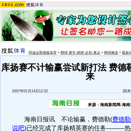
阿迪达斯搜狐体育
>
网球-赛车-棋牌-足彩-奥运
>
网球频道
>
最新
库扬赛不计输赢尝试新打法 费德
来
2007年01月14日12:32
[
我来
来源：海南新闻网-海南
海南日报讯 不论输赢，费德勒
(
费德勒
说吧
)
已经完成了库扬精英赛的任务———热