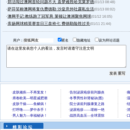
·
郑洁闯过澳网首轮问题不大 袁梦难胜哈克莱罗德
(01/13 08:48)
·
萨芬笑称澳网将复仇费德勒 沙皇意外吐露私生活
(01/13 00:02)
·
澳网手记:教练跑了冠军悬 莱顿让澳洲聚焦网球
(01/12 16:05)
·
库扬网球精英赛首日三盘抢七 费德勒险胜过关
(01/11 21:44)
用户：
匿名
隐藏地址
设为辩论话题
精 彩 论 坛