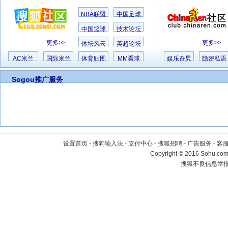
NBA联盟
中国足球
中国篮球
技术论坛
更多>>
更多>>
体坛风云
英超论坛
AC米兰
国际米兰
体育贴图
MM看球
娱乐旮旯
隐密私语
Sogou推广服务
设置首页
-
搜狗输入法
-
支付中心
-
搜狐招聘
-
广告服务
-
客
Copyright
©
2016 Sohu.com 
搜狐不良信息举