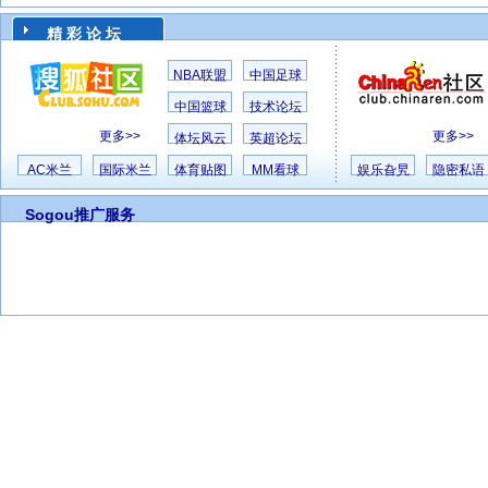
精 彩 论 坛
NBA联盟
中国足球
中国篮球
技术论坛
更多>>
更多>>
体坛风云
英超论坛
AC米兰
国际米兰
体育贴图
MM看球
娱乐旮旯
隐密私语
Sogou推广服务