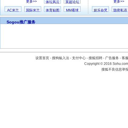
更多>>
更多>>
体坛风云
英超论坛
AC米兰
国际米兰
体育贴图
MM看球
娱乐旮旯
隐密私语
Sogou推广服务
设置首页
-
搜狗输入法
-
支付中心
-
搜狐招聘
-
广告服务
-
客
Copyright
©
2016 Sohu.com 
搜狐不良信息举