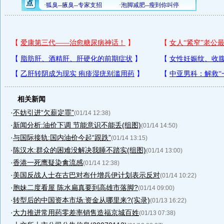
相关新闻
·
不妨引进“欠薪定罪”
(01/14 12:38)
·
新闻分析:油价下调 节能意识不能丢(组图)
(01/14 14:50)
·
与国际接轨:国内油价今起“跟跌”
(01/14 13:15)
·
陈汉水:群众的困难没解决我睡不踏实(组图)
(01/14 13:00)
·
香港一死鹰疑染禽流感
(01/14 12:38)
·
美国反战人士在古巴对布什增兵伊计划表示反对
(01/14 10:22)
·
胞妹二度看屋 陈水扁真要到高雄市落脚?
(01/14 09:00)
·
转型后的中国资本市场:资金从哪里来?(实录)
(01/13 16:22)
·
大力推进常用药零差率销售造福京城百姓
(01/13 07:38)