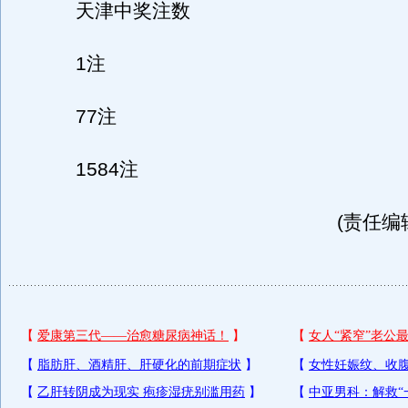
天津中奖注数
1注
77注
1584注
(责任编