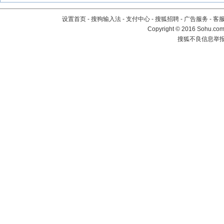
设置首页
-
搜狗输入法
-
支付中心
-
搜狐招聘
-
广告服务
-
客
Copyright
©
2016 Sohu.com 
搜狐不良信息举