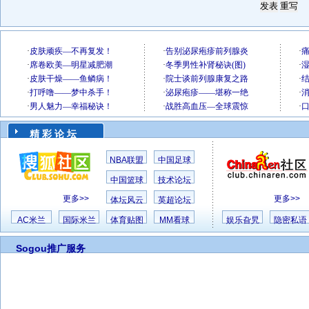
精 彩 论 坛
NBA联盟
中国足球
中国篮球
技术论坛
更多>>
更多>>
体坛风云
英超论坛
AC米兰
国际米兰
体育贴图
MM看球
娱乐旮旯
隐密私语
Sogou推广服务