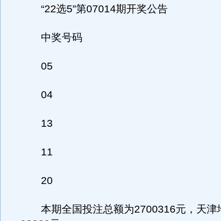
“22选5”第07014期开奖公告
中奖号码
05
04
13
11
20
本期全国投注总额为2700316元，天津