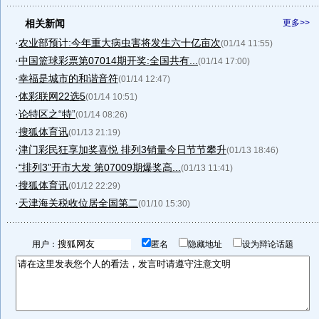
相关新闻
更多>>
·
农业部预计:今年重大病虫害将发生六十亿亩次
(01/14 11:55)
·
中国篮球彩票第07014期开奖:全国共有...
(01/14 17:00)
·
幸福是城市的和谐音符
(01/14 12:47)
·
体彩联网22选5
(01/14 10:51)
·
论特区之“特”
(01/14 08:26)
·
搜狐体育讯
(01/13 21:19)
·
津门彩民狂享加奖喜悦 排列3销量今日节节攀升
(01/13 18:46)
·
“排列3”开市大发 第07009期爆奖高...
(01/13 11:41)
·
搜狐体育讯
(01/12 22:29)
·
天津海关税收位居全国第二
(01/10 15:30)
用户：
匿名
隐藏地址
设为辩论话题