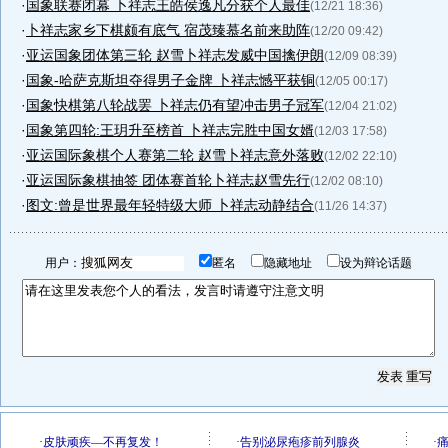
·
国象联赛闭幕 卜祥志王皓侯逸凡分获个人最佳
(12/21 18:36)
·
卜祥志家乡下棋颇有底气 宿茂臻慕名前来助阵
(12/20 09:42)
·
亚运国象团体第三轮 赵雪卜祥志发威中国擒伊朗
(12/09 08:39)
·
国象-哈萨克斯坦夺得男子金牌 卜祥志憾平获铜
(12/05 00:17)
·
国象快棋第八轮战罢 卜祥志仍有望冲击男子冠军
(12/04 21:02)
·
国象第四轮:王玥升至榜首 卜祥志完胜中国女婿
(12/03 17:58)
·
亚运国际象棋个人赛第二轮 赵雪卜祥志意外落败
(12/02 22:10)
·
亚运国际象棋抽签 团体赛首轮卜祥志赵雪先行
(12/02 08:10)
·
图文:曾是世界最年轻特级大师 卜祥志动静结合
(11/26 14:37)
用户：
匿名
隐藏地址
设为辩论话题