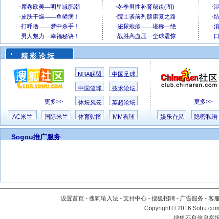
精 彩 论 坛
NBA联盟
中国足球
中国篮球
技术论坛
更多>>
更多>>
体坛风云
英超论坛
AC米兰
国际米兰
体育贴图
MM看球
娱乐旮旯
隐密私语
Sogou推广服务
设置首页
-
搜狗输入法
-
支付中心
-
搜狐招聘
-
广告服务
-
客
Copyright
©
2016 Sohu.com 
搜狐不良信息举