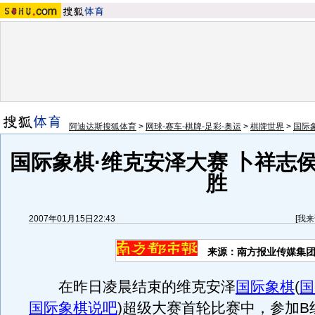
阿迪达斯搜狐体育
>
网球-赛车-棋牌-足彩-奥运
>
棋牌世界
>
国际
国际象棋·维克安泽大赛 卜祥志
胜
2007年01月15日22:43
[
我来
来源：南方报业传媒集团
在昨日凌晨结束的维克安泽
国际象棋
(
国
国际象棋说吧
)
超级大赛首轮比赛中，参加B