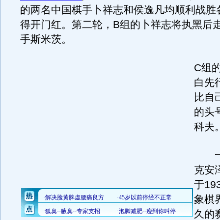
的两名中国棋手卜祥志和侯逸凡均顺利战胜
得开门红。第二轮，B组的卜祥志将执黑后
手斯米茨。
C组
白先
比自
的头
科夫
一
克安
于19
象棋
久的