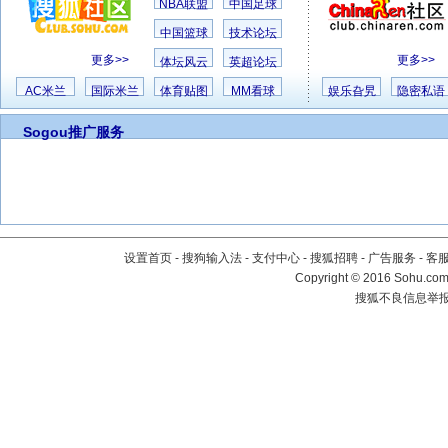
NBA联盟
中国足球
中国篮球
技术论坛
更多>>
更多>>
体坛风云
英超论坛
AC米兰
国际米兰
体育贴图
MM看球
娱乐旮旯
隐密私语
Sogou推广服务
设置首页
-
搜狗输入法
-
支付中心
-
搜狐招聘
-
广告服务
-
客
Copyright
©
2016 Sohu.com 
搜狐不良信息举