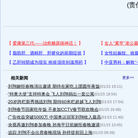
(责
相关新闻
更多>>
·
刘翔婉拒春晚演出邀请 期待在家吃上团圆年夜饭
(01/15 19:11)
·
“特奥大使”支持特奥会 飞人刘翔捐出一套公寓
(01/15 18:54)
·
20岁跨栏新秀挑战刘翔 期待60米栏超越飞人刘翔
(01/15 17:54)
·
刘翔春节回家吃年饭 不参加CCTV春节联欢晚会
(01/15 16:48)
·
广告收益突破5000万 中国奥运冠军刘翔收入最高
(01/15 11:40)
·
央视再邀刘翔参加春晚 孙海平日前婉拒春晚邀请
(01/15 10:45)
·
追踪:刘翔不会出席春晚现场 孙祥提前回上海
(01/15 09:39)