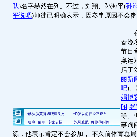
队
)
名字赫然在列。不过，刘翔、孙海平
(
孙
平说吧
)
师徒已明确表示，因赛事原因不会参
在
春晚
节目
奥运
括了
丽新
吧
)
、
娟博
闻
,
罗
等。
事询
练，他表示肯定不会参加，“不久前体育总