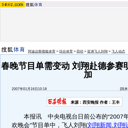
阿迪达斯搜狐体育
>
综合体育
>
田径
>
亚洲飞人刘翔
>
飞人动态
春晚节目单需变动 刘翔赴德参赛
加
2007年01月16日10:18
[
我来
来源：西安晚报 作者：王丰
本报讯 中央电视台日前公布的“2007年
欢晚会”节目单中，飞人刘翔
(
刘翔新闻
,
刘翔