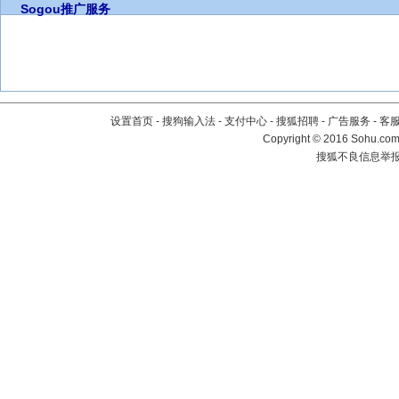
Sogou推广服务
设置首页
-
搜狗输入法
-
支付中心
-
搜狐招聘
-
广告服务
-
客
Copyright
©
2016 Sohu.com 
搜狐不良信息举