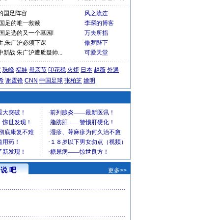
的国足阵容
风之流连
和国足的唯一救赎
李琛的博客
国足选的又一个墓园!
万夫所指
生,朱广沪必须下课
修罗陛下
新战 朱广沪遭质疑帅...
可爱天堂
运
珠峰
福娃
母亲节
印花税
火炬
日本
赵薇
外遇
希
谢霆锋
CNN
中国足球
张柏芝
姚明
说 吧
更多>>