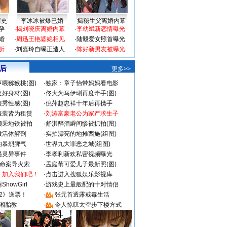
情史
李冰冰被爆已婚
揭秘生父离婚内幕
孕
·
揭刘晓庆离婚内幕
·
李幼斌新恋情曝光
婚
·
周迅王艳婆媳相见
·
陆毅爱女照首曝光
折
·
刘嘉玲自曝正造人
·
陈好新男友被曝光
 后
更多>>
喂猕猴桃(图)
·
独家：章子怡带妈妈看电影
好身材(图)
·
佟大为马伊琍再度牵手(图)
秀性感(图)
·
倪萍赵忠祥十年后再携手
服装皆为租赁
·
刘涛富豪老公为家产求生子
颜乘地铁被拍
·
舒淇醉酒瞬间惨被抓拍(图)
做活体解剖
·
实拍漂亮的地摊西施(组图)
的暴烈脾气
·
世界九大罪恶之城(组图)
遇灵异事件
·
李孝利新欢私密视频曝光
成命案导火索
·
孟庭苇可爱儿子最新照(图)
：加入我们吧！
·
点击进入搜狐娱乐影视库
howGirl
·
游戏史上最般配的十对情侣
2》送票！
·
张元首透露戒毒生活
湘胎教
·
令人惊叹太空步下楼方式