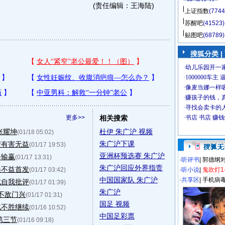
(责任编辑：王海陆)
上证指数
(7744
苏醒吧
(41523)
贴图吧
(68789)
搜狐分类
|
更多>>
相关搜索
张耀坤
杜伊 朱广沪 视频
(01/18 05:02)
朱广沪下课
变有害无益
(01/17 19:53)
亚洲杯预选赛 朱广沪
乎输赢
(01/17 13:31)
·
听评书
|
郭德纲
朱广沪回应外界指责
员不益首发
(01/17 03:42)
·
听小说
|
鬼吹灯1
中国国家队 朱广沪
·
共享区
|
手机病
成自我批评
(01/17 01:39)
朱广沪
4不敌门兴
(01/17 01:31)
国足 视频
战不胜继续
(01/16 10:52)
中国足彩票
第三节
(01/16 09:18)