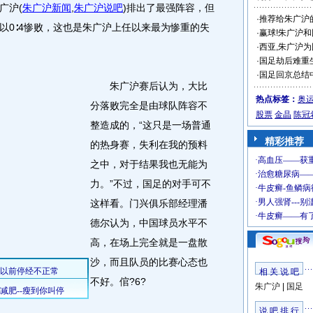
广沪
(
朱广沪新闻
,
朱广沪说吧
)
排出了最强阵容，但
·
推荐给朱广沪
以0∶4惨败，这也是朱广沪上任以来最为惨重的失
·
赢球!朱广沪
·
西亚,朱广沪为
·
国足劫后难重
·
国足回京总结中
朱广沪赛后认为，大比
热点标签：
奥
分落败完全是由球队阵容不
股票
金晶
陈冠
整造成的，“这只是一场普通
精彩推荐
的热身赛，失利在我的预料
之中，对于结果我也无能为
力。”不过，国足的对手可不
这样看。门兴俱乐部经理潘
德尔认为，中国球员水平不
高，在场上完全就是一盘散
沙，而且队员的比赛心态也
相 关 说 吧
不好。倌?6?
朱广沪
|
国足
说 吧 排 行