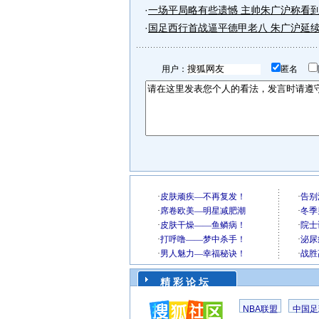
·
一场平局略有些遗憾 主帅朱广沪称看
·
国足西行首战逼平德甲老八 朱广沪延
用户：
匿名
精 彩 论 坛
NBA联盟
中国足