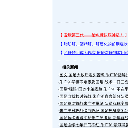
相关新闻
·
图文:国足大败后埋头苦练 朱广沪指导
·
朱广沪举棋不定累及国足 战术一日三
·
国足“现眼”国奥小弟露脸 朱广沪:不在
·
国足自我检讨首战 朱广沪直言部分队
·
国足总结首战朱广沪挑刺 队员戏称变
·
朱广沪对攻战惨白收场 国足热身赛0-
·
国足拉练遭遇平局朱广沪满意 新年首
·
国足连续七年开门不红 朱广沪:最满意