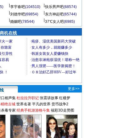
5)
李宇春吧
(104510)
快乐男声吧
(68574)
刘德华吧
(69854)
东方神起吧
(65744)
婚姻吧
(78544)
37℃女人吧
(6985)
商机在线
更多>>
对口相声集
杜拉拉升职记
张震讲故事
红楼梦
-精绝古城
世界名著
平凡的世界
货币战争2
毒杀毒专家
经典手机游游格斗集
福彩3D走势图