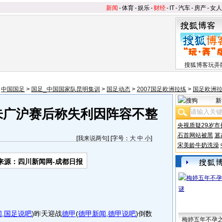
新闻
-
体育
-
娱乐
-
财经
-
IT
-
汽车
-
房产
-
女人
搜狐博客玩弄
>
中国国足
>
国足_中国国家队昆明集训
>
国足动态
>
2007国足欧洲拉练
>
国足欧洲
新
朱广沪赛后称失利因阵容不整
央视质疑29岁市
石首网站被黑
篡
[
我来说两句
] [字号：
大
中
小
]
宋美龄牛奶洗澡
来源：四川新闻网-成都日报
闻
,
国足说吧
)
昨天迎战
德甲
(
德甲新闻
,
德甲说吧
)
倒数
梅婷五年不孕