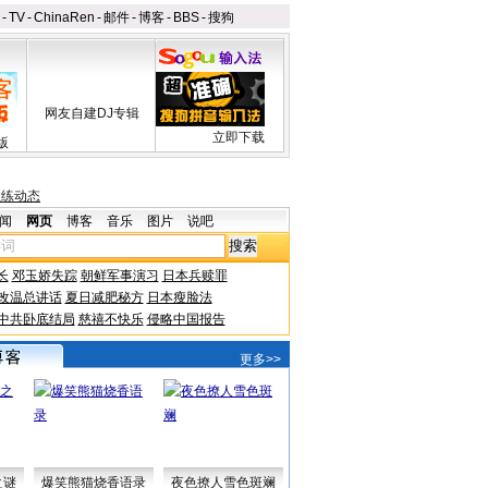
-
TV
-
ChinaRen
-
邮件
-
博客
-
BBS
-
搜狗
网友自建DJ专辑
立即下载
版
拉练动态
闻
网页
博客
音乐
图片
说吧
长
邓玉娇失踪
朝鲜军事演习
日本兵赎罪
改温总讲话
夏日减肥秘方
日本瘦脸法
中共卧底结局
慈禧不快乐
侵略中国报告
更多>>
之谜
爆笑熊猫烧香语录
夜色撩人雪色斑斓