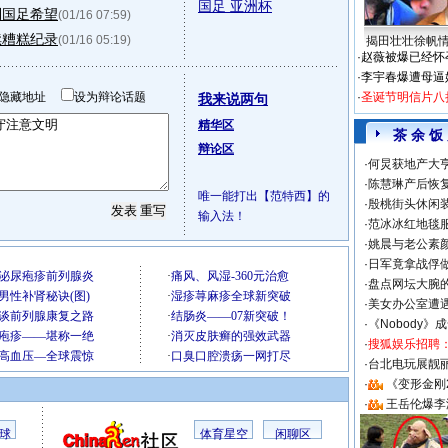
国足 亚洲杯
到国足希望
(01/16 07:59)
续糟糕纪录
(01/16 05:19)
揭田壮壮徐帆
·
赵薇被爆已经怀
·
李宇春爆遭母逼
隐藏地址
设为辩论话题
·
圣诞节明信片八
我来说两句
精华区
茶 余 饭
辩论区
·
何炅获地产大亨
·
陈慧琳产后恢复
唯一能打出【范特西】的
·
殷桃街头休闲装
输入法！
·
范冰冰红地毯
·
姚晨与老公素
·
日军竟拿战俘
·
盘点网坛大腕
·
美女办公室遭
·
《Nobody》
·
搜狐娱乐招聘
·
台北电玩展靓丽S
·
《变形金刚
·
王岳伦爆李
球
体育星空
闲聊区