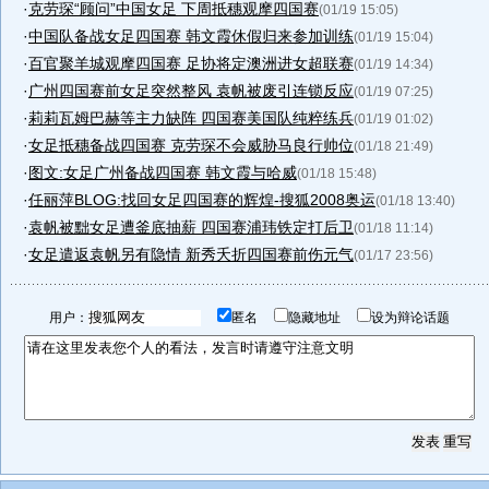
·
克劳琛“顾问”中国女足 下周抵穗观摩四国赛
(01/19 15:05)
·
中国队备战女足四国赛 韩文霞休假归来参加训练
(01/19 15:04)
·
百官聚羊城观摩四国赛 足协将定澳洲进女超联赛
(01/19 14:34)
·
广州四国赛前女足突然整风 袁帆被废引连锁反应
(01/19 07:25)
·
莉莉瓦姆巴赫等主力缺阵 四国赛美国队纯粹练兵
(01/19 01:02)
·
女足抵穗备战四国赛 克劳琛不会威胁马良行帅位
(01/18 21:49)
·
图文:女足广州备战四国赛 韩文霞与哈威
(01/18 15:48)
·
任丽萍BLOG:找回女足四国赛的辉煌-搜狐2008奥运
(01/18 13:40)
·
袁帆被黜女足遭釜底抽薪 四国赛浦玮铁定打后卫
(01/18 11:14)
·
女足遣返袁帆另有隐情 新秀夭折四国赛前伤元气
(01/17 23:56)
用户：
匿名
隐藏地址
设为辩论话题