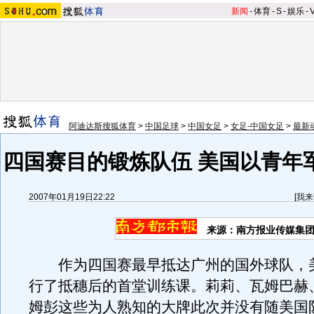
新闻
-
体育
-
S
-
娱乐
-
阿迪达斯搜狐体育
>
中国足球
>
中国女足
>
女足-中国女足
>
最新
四国赛目的锻炼队伍 美国以青年
2007年01月19日22:22
[
我来
来源：南方报业传媒集团
作为四国赛最早抵达广州的国外球队，
行了抵穗后的首堂训练课。莉莉、瓦姆巴赫
姆彭这些为人熟知的大牌此次并没有随美国