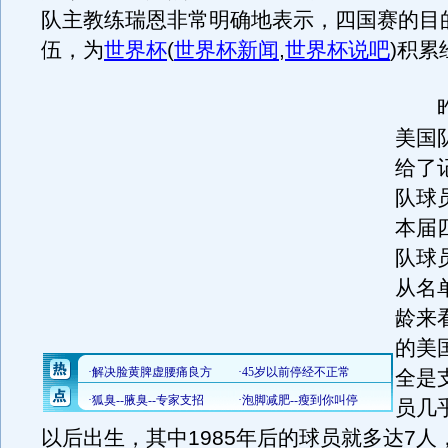
队主教练瑞恩非常明确地表示，四国赛的目
伍，为
世界杯
(
世界杯新闻
,
世界杯说吧
)
积累
昨
美国
给了
队球
本届
队球
从名
龄来
的美
全是
员几乎
以后出生，其中1985年后的球员就多达7人