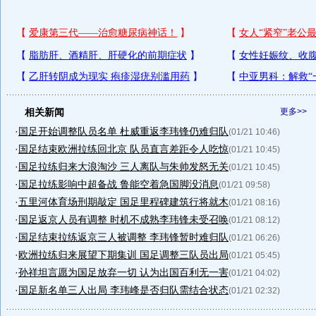
相关新闻
更多>>
·
国足开始调整队员名单 杜威重返李玮锋仍难归队
(01/21 10:46)
·
国足结束欧洲拉练回北京 队员直言差距令人吃惊
(01/21 10:45)
·
国足拉练归来大浪淘沙 三人离队与朱帅发怒无关
(01/21 10:45)
·
国足拉练影响中超备战 鲁能空着急国脚没消息
(01/21 09:58)
·
五里河体育场刑期敲定 国足里程碑建筑行将就木
(01/21 08:16)
·
国足返京人员有调整 时机不成熟李玮锋未受召唤
(01/21 08:12)
·
国足结束拉练返京三人被调整 李玮锋暂时难归队
(01/21 06:26)
·
欧洲拉练归来展望下期集训 国足调整三队员出局
(01/21 05:45)
·
孙祥坦言愿为国足放弃一切 认为出国百利无一害
(01/21 04:02)
·
国足新名单三人出局 李玮峰是否归队需结合状态
(01/21 02:32)