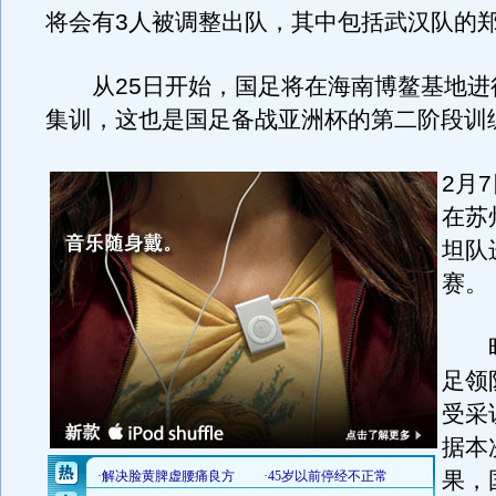
将会有3人被调整出队，其中包括武汉队的
从25日开始，国足将在海南博鳌基地进行
集训，这也是国足备战亚洲杯的第二阶段训
2月
在苏
坦队
赛。
昨
足领
受采
据本
果，