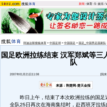
新闻
-
体育
-
S
-
娱乐
-
阿迪达斯搜狐体育
>
中国足球
>
中国国足
>
国足_中国男足国家队
国足欧洲拉练结束 汉军郑斌等三
队
2007年01月21日11:08
[
我来
来源：荆楚网-楚天金报
昨日上午，结束了本次欧洲拉练的国足
全队25日再次在海南集结时，赴西班牙拉练