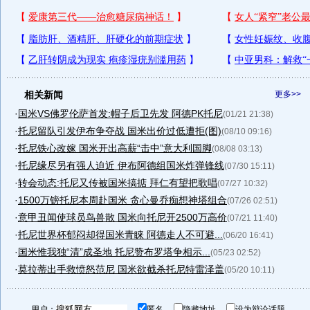
相关新闻
更多>>
·
国米VS佛罗伦萨首发:帽子后卫先发 阿德PK托尼
(01/21 21:38)
·
托尼留队引发伊布争夺战 国米出价过低遭拒(图)
(08/10 09:16)
·
托尼铁心改嫁 国米开出高薪“击中”意大利国脚
(08/08 03:13)
·
托尼缘尽另有强人迫近 伊布阿德组国米炸弹锋线
(07/30 15:11)
·
转会动态:托尼又传被国米搞掂 拜仁有望把歌唱
(07/27 10:32)
·
1500万镑托尼本周赴国米 贪心曼乔痴想神塔组合
(07/26 02:51)
·
意甲丑闻使球员鸟兽散 国米向托尼开2500万高价
(07/21 11:40)
·
托尼世界杯郁闷却得国米青睐 阿德走人不可避...
(06/20 16:41)
·
国米惟我独“清”成圣地 托尼赞布罗塔争相示...
(05/23 02:52)
·
莫拉蒂出手救愤怒范尼 国米欲截杀托尼特雷泽盖
(05/20 10:11)
用户：
匿名
隐藏地址
设为辩论话题