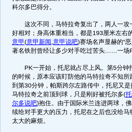
科尔多巴得分。
这次不同，马特拉奇复出了，两人一攻
好相对；身高体重相当，都是193厘米左右
意甲
(
意甲新闻
,
意甲说吧
)
赛场名声显赫的“恶
著名铁肘曾经让多少对手吃过苦头……一场
PK一开始，托尼就占尽上风。第5分钟
的时候，原本应该盯防他的马特拉奇不知所
到第30分钟，帕斯跨尔左路传中，托尼又是
马特拉奇之前顶到球，只是刚好被托尔多
(
托
尔多说吧
)
抱住。由于国际米兰连进两球，佛
续给对手更大的压力，托尼在之后也没给马
太大的麻烦。