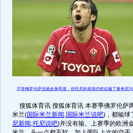
尽管佛罗伦萨没能全身而退，但托尼的表现仍然征服了曼奇尼与
搜狐体育讯 搜狐体育讯 本赛季佛罗伦萨
米兰
(
国际米兰新闻
,
国际米兰说吧
)
，都输球
尼新闻
,
托尼说吧
)
并没有输。上赛季的欧洲
米兰，头一点都不软，加上两队上次的交手