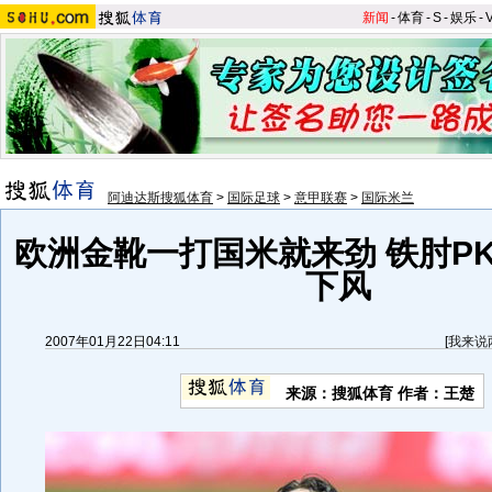
新闻
-
体育
-
S
-
娱乐
-
阿迪达斯搜狐体育
>
国际足球
>
意甲联赛
>
国际米兰
欧洲金靴一打国米就来劲 铁肘P
下风
2007年01月22日04:11
[
我来说
来源：搜狐体育 作者：王楚