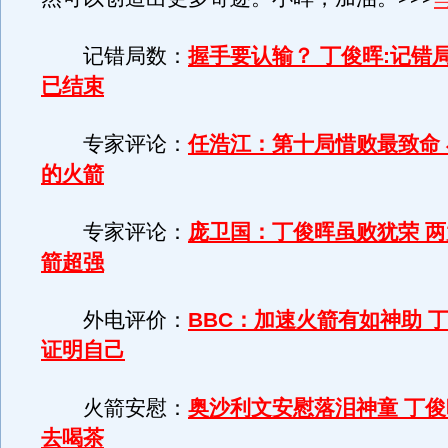
记错局数：
握手要认输？ 丁俊晖:记错
已结束
专家评论：
任浩江：第十局惜败最致命
的火箭
专家评论：
庞卫国：丁俊晖虽败犹荣 
箭超强
外电评价：
BBC：加速火箭有如神助 
证明自己
火箭安慰：
奥沙利文安慰落泪神童 丁
去喝茶