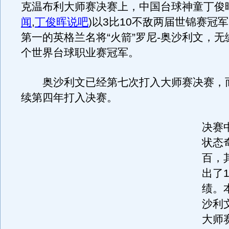
克温布利大师赛决赛上，中国台球神童丁俊
闻
,
丁俊晖说吧
)
以3比10不敌两届世锦赛冠军
第一的英格兰名将“火箭”罗尼-奥沙利文，无
个世界台球职业赛冠军。
奥沙利文已经第七次打入大师赛决赛，
续第四年打入决赛。
决赛
状态
百，
出了
绩。
沙利
大师