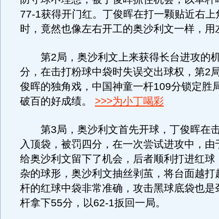
77-1获得开门红。丁俊晖在打一颗贴近右
时，竟然也像左右开工的奥沙利文一样，用
第2局，奥沙利文上来获得长台进攻的机
分，在击打粉球中袋时失误交出球权，第2
俊晖的独角戏，中国神童一杆109分锁定胜
破百的好成绩。
>>>为小丁喝彩
第3局，奥沙利文首先开球，丁俊晖在击
入顶袋，被罚四分，在一次尝试进攻中，由
给奥沙利文留下了机会，后者顺利打进红球
杂的球形，奥沙利文抽丝剥茧，将台面越打
杆的红球中袋非常准确，攻击黑球底袋也是
杆拿下55分，以62-1扳回一局。