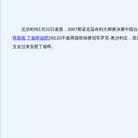
北京时间1月22日凌晨，2007斯诺克温布利大师赛决赛中国
晖新闻
,
丁俊晖说吧
)
3比10不敌两届世锦赛冠军罗尼-奥沙利文，
文走过来安慰丁俊晖。