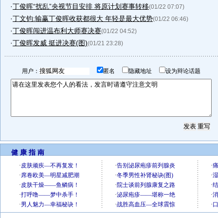
·
丁俊晖“扰乱”央视节目安排 将原计划赛事转移
(01/22 07:07)
·
丁文钧:输赢丁俊晖收获都很大 年轻是最大优势
(01/22 06:46)
·
丁俊晖闯进温布利大师赛决赛
(01/22 04:52)
·
丁俊晖发威 挺进决赛(图)
(01/21 23:28)
用户：
匿名
隐藏地址
设为辩论话题
健 康 指 南