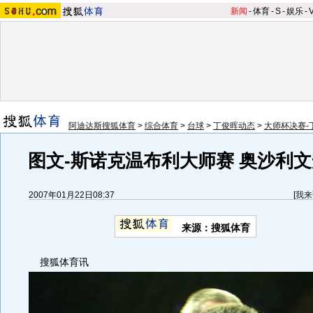
新闻
-
体育
-
S
-
娱乐
-
阿迪达斯搜狐体育
>
综合体育
>
台球
>
丁俊晖动态
>
大师杯决赛-
图文-斯诺克温布利大师赛 奥沙利
2007年01月22日08:37
[
我来
来源：搜狐体育
搜狐体育讯