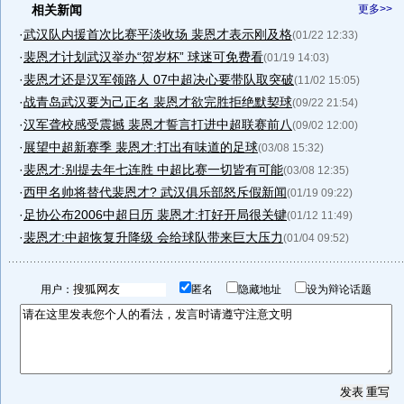
相关新闻
更多>>
·
武汉队内援首次比赛平淡收场 裴恩才表示刚及格
(01/22 12:33)
·
裴恩才计划武汉举办“贺岁杯” 球迷可免费看
(01/19 14:03)
·
裴恩才还是汉军领路人 07中超决心要带队取突破
(11/02 15:05)
·
战青岛武汉要为己正名 裴恩才欲完胜拒绝默契球
(09/22 21:54)
·
汉军聋校感受震撼 裴恩才誓言打进中超联赛前八
(09/02 12:00)
·
展望中超新赛季 裴恩才:打出有味道的足球
(03/08 15:32)
·
裴恩才:别提去年七连胜 中超比赛一切皆有可能
(03/08 12:35)
·
西甲名帅将替代裴恩才? 武汉俱乐部怒斥假新闻
(01/19 09:22)
·
足协公布2006中超日历 裴恩才:打好开局很关键
(01/12 11:49)
·
裴恩才:中超恢复升降级 会给球队带来巨大压力
(01/04 09:52)
用户：
匿名
隐藏地址
设为辩论话题