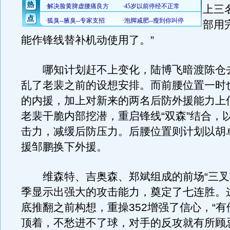
上三
部用
能作锋线替补机动使用了。”
哪知计划赶不上变化，陆博飞暗渡陈仓
乱了老裴之前的设想安排。而前腰位置一时
的内援，加上对新来的两名后防外援能力上
老裴干脆内部挖潜，重启锋线“双森”结合，
击力，减缓后防压力。后腰位置则计划以胡
援邹鹏换下外援。
维森特、吉奥森、郑斌组成的前场“三叉戟”
季显示出强大的攻击能力，奠定了七连胜。
底推翻之前构想，重操352增强了信心，“
顶着，不愁进不了球，对手的反攻就有所顾