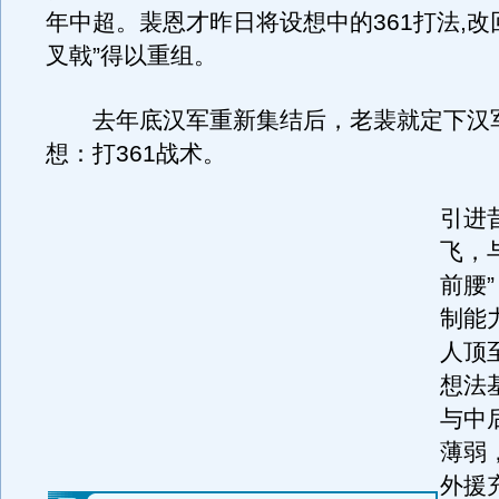
年中超。裴恩才昨日将设想中的361打法,改回
叉戟”得以重组。
去年底汉军重新集结后，老裴就定下汉
想：打361战术。
引进
飞，
前腰
制能
人顶
想法
与中
薄弱
外援