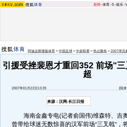
新闻
-
体育
-
S
-
娱乐
-
阿迪达斯搜狐体育
>
中国足球
>
中超联赛
>
热点聚焦
>
2007球
引援受挫裴恩才重回352 前场"
超
2007年01月22日13:35
[
我来
来源：汉网-长江日报
海南金鑫专电(记者俞国伟)维森特、吉
曾带给球迷无数惊喜的汉军前场“三叉戟”，