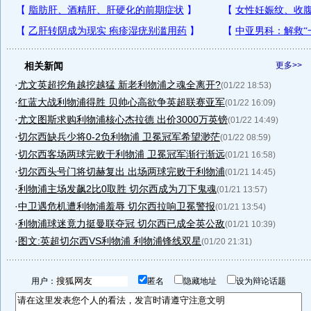
相关新闻
更多>>
·
尤文英超挖角越挖越猛 新老利物浦之魂全离开?
(01/22 18:53)
·
红蓝大战利物浦得胜 贝帅心高欲争英超联赛亚军
(01/22 16:09)
·
尤文图斯求购利物浦核心杰拉德 出价3000万英镑
(01/22 14:49)
·
切尔西缺兵少将0-2负利物浦 卫冕冠军希望渺茫
(01/22 08:59)
·
切尔西客场两球完败于利物浦 卫冕冠军渐行渐远
(01/21 16:58)
·
切尔西头号门将切赫复出 出场两球完败于利物浦
(01/21 14:45)
·
利物浦主场发飙2比0取胜 切尔西成为刀下鬼魂
(01/21 13:57)
·
中卫遇危机遭利物浦羞辱 切尔西拉响卫冕警报
(01/21 13:54)
·
利物浦球迷竟力挺曼联夺冠 切尔西已成全英公敌
(01/21 10:39)
·
图文:英超切尔西VS利物浦 利物浦锋线双星
(01/20 21:31)
用户：
匿名
隐藏地址
设为辩论话题