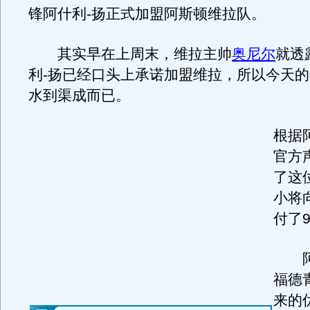
锋阿什利-扬正式加盟阿斯顿维拉队。
其实早在上周末，维拉主帅
奥尼尔
就透
利-扬已经口头上承诺加盟维拉，所以今天
水到渠成而已。
根据
官方
了这
小将
付了
阿什
福德
来的