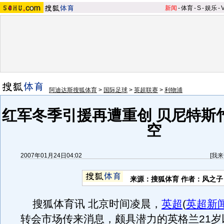
新闻
-
体育
-
S
-
娱乐
-
阿迪达斯搜狐体育
>
国际足球
>
英超联赛
>
利物浦
红军冬季引援再遭重创 贝尼特斯
空
2007年01月24日04:02
[
我来
来源：搜狐体育 作者：风之子
搜狐体育讯 北京时间凌晨，
英超
(
英超新
转会市场传来消息，颇具潜力的英格兰21岁