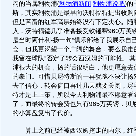
闷的当属利物浦
(
利物浦新闻
,
利物浦说吧
)
的
斯，其实利物浦是最早向沃特福特提出收购
但是吝啬的红军高层始终没有下定决心。随
入，沃特福德几乎准备接受铁锤帮960万英
是当时阿什利-扬一句“俱乐部给了我展示自
会，但我更渴望一个广阔的舞台，要么我走
我留在球队”否定了转会西汉姆的可能性。
浦很大的机会，扬的话很明白，他更愿意去
的豪门。可惜贝尼特斯的一再犹豫不决让扬
去了信心，转会窗口再过几天就要关闭，尽
特才是上上策，所以今天利物浦最不愿意看
了，而最终的转会费也只有965万英镑，贝
的小算盘复出了代价。
算上之前已经被西汉姆挖走的内尔，红