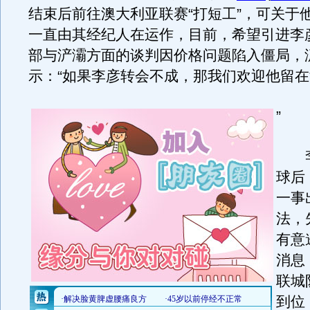
结束后前往澳大利亚联赛“打短工”，可关于
一直由其经纪人在运作，目前，希望引进李
部与浐灞方面的谈判因价格问题陷入僵局，
示：“如果李彦转会不成，那我们欢迎他留
”
李
球后
一事
法，
有意
消息
联城
到位