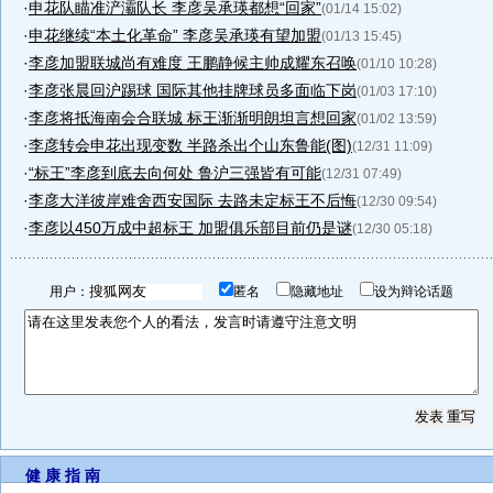
·
申花队瞄准浐灞队长 李彦吴承瑛都想“回家”
(01/14 15:02)
·
申花继续“本土化革命” 李彦吴承瑛有望加盟
(01/13 15:45)
·
李彦加盟联城尚有难度 王鹏静候主帅成耀东召唤
(01/10 10:28)
·
李彦张晨回沪踢球 国际其他挂牌球员多面临下岗
(01/03 17:10)
·
李彦将抵海南会合联城 标王渐渐明朗坦言想回家
(01/02 13:59)
·
李彦转会申花出现变数 半路杀出个山东鲁能(图)
(12/31 11:09)
·
“标王”李彦到底去向何处 鲁沪三强皆有可能
(12/31 07:49)
·
李彦大洋彼岸难舍西安国际 去路未定标王不后悔
(12/30 09:54)
·
李彦以450万成中超标王 加盟俱乐部目前仍是谜
(12/30 05:18)
用户：
匿名
隐藏地址
设为辩论话题
健 康 指 南