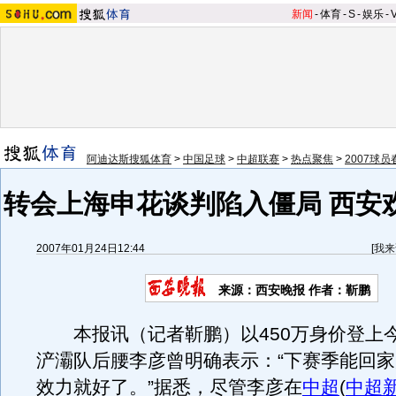
新闻
-
体育
-
S
-
娱乐
-
阿迪达斯搜狐体育
>
中国足球
>
中超联赛
>
热点聚焦
>
2007球
转会上海申花谈判陷入僵局 西安
2007年01月24日12:44
[
我来
来源：西安晚报 作者：靳鹏
本报讯（记者靳鹏）以450万身价登上
浐灞队后腰李彦曾明确表示：“下赛季能回
效力就好了。”据悉，尽管李彦在
中超
(
中超