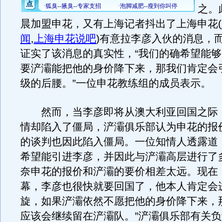
之。
晨加盟申花，又有上海记者抖出了上海申花
(
闻
,
上海申花说吧
)
有意拉李彦入伙的消息，
证实了该消息的真实性，“我们的确希望能
要浐灞能把他的身价降下来，那我们肯定会
级的后腰。”一位申花教练组的成员表示。
然而，当李彦即将从澳大利亚回国之际
情却陷入了僵局，浐灞俱乐部认为申花的报
的谈判也因此陷入僵局。一位知情人透露道
希望能引进李彦，并因此与浐灞高层进行了
奈申花的报价和浐灞的要价相差太远。现在
幕，李彦也很快就要回国了，他本人肯定会
旋，如果浐灞依然不愿把他的身价降下来，
应该会继续留在浐灞队。”浐灞俱乐部有关