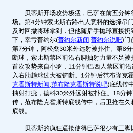
贝蒂斯开场攻势极猛，巴萨在前五分钟
场。第4分钟索比斯右路出人意料的选择吊
及时回撤将球拿到，但他随后手抛球直接扔
下，幸亏普约尔
(
普约尔新闻
,
普约尔说吧
)
门
第7分钟，阿松桑30米外远射被扑住。第8
断球，索比斯禁区前沿右脚抽射力量不足被
首次攻势来自小罗，11分钟巴西人禁区前沿
入右肋趟球过大被铲断。1分钟后范布隆克
克霍斯特新闻
,
范布隆克霍斯特说吧
)
底线传
抽射打疵，德科30米外远射被扑住。18分
传，范布隆克霍斯特底线传中，后卫抢在久
底线。
贝蒂斯的疯狂逼抢使得巴萨很少有三脚