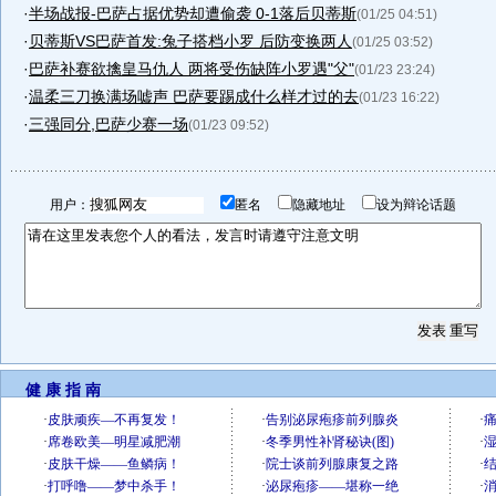
·
半场战报-巴萨占据优势却遭偷袭 0-1落后贝蒂斯
(01/25 04:51)
·
贝蒂斯VS巴萨首发:兔子搭档小罗 后防变换两人
(01/25 03:52)
·
巴萨补赛欲擒皇马仇人 两将受伤缺阵小罗遇"父"
(01/23 23:24)
·
温柔三刀换满场嘘声 巴萨要踢成什么样才过的去
(01/23 16:22)
·
三强同分,巴萨少赛一场
(01/23 09:52)
用户：
匿名
隐藏地址
设为辩论话题
健 康 指 南