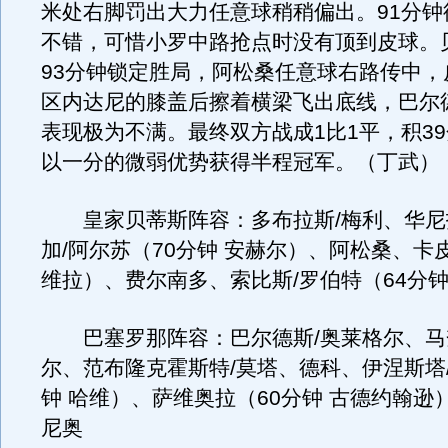
米处右脚罚出大力任意球稍稍偏出。91分钟
不错，可惜小罗中路抢点时没有顶到皮球。
93分钟锁定胜局，阿松桑任意球右路传中，
区内达尼的膝盖后擦着横梁飞出底线，巴尔
表现极为不满。最终双方战成1比1平，积3
以一分的微弱优势获得半程冠军。（丁武）
皇家贝蒂斯阵容：多布拉斯/梅利、华尼
加/阿尔苏（70分钟 安赫尔）、阿松桑、卡皮
维拉）、费尔南多、索比斯/罗伯特（64分钟
巴塞罗那阵容：巴尔德斯/奥莱格尔、马
尔、范布隆克霍斯特/莫塔、德科、伊涅斯塔/
钟 哈维）、萨维奥拉（60分钟 古德约翰逊
尼奥