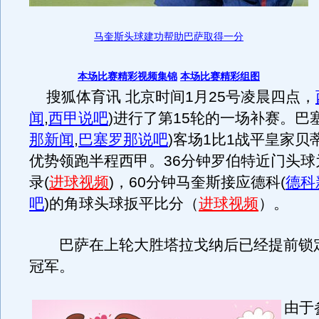
马奎斯头球建功帮助巴萨取得一分
本场比赛精彩视频集锦
本场比赛精彩组图
搜狐体育讯 北京时间1月25号凌晨四点，
闻
,
西甲说吧
)
进行了第15轮的一场补赛。巴
那新闻
,
巴塞罗那说吧
)
客场1比1战平皇家贝
优势领跑半程西甲。36分钟罗伯特近门头球
录(
进球视频
)，60分钟马奎斯接应德科
(
德科
吧
)
的角球头球扳平比分（
进球视频
）。
巴萨在上轮大胜塔拉戈纳后已经提前锁
冠军。
由于