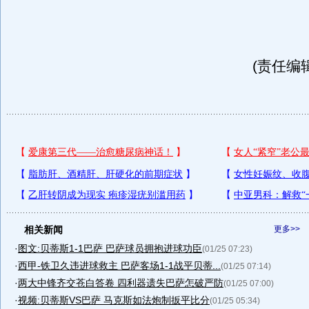
(责任编辑
相关新闻
更多>>
·
图文:贝蒂斯1-1巴萨 巴萨球员拥抱进球功臣
(01/25 07:23)
·
西甲-铁卫久违进球救主 巴萨客场1-1战平贝蒂...
(01/25 07:14)
·
两大中锋齐交苍白答卷 四利器遗失巴萨怎破严防
(01/25 07:00)
·
视频:贝蒂斯VS巴萨 马克斯如法炮制扳平比分
(01/25 05:34)