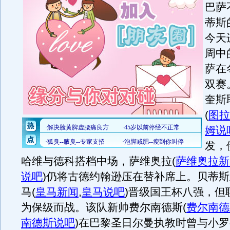
巴萨
蒂斯
今天
周中
萨在
双赛
奎斯
(
图拉
姆说
发，
哈维与德科搭档中场，萨维奥拉
(
萨维奥拉新
说吧
)
仍将古德约翰逊压在替补席上。贝蒂斯
马
(
皇马新闻
,
皇马说吧
)
晋级国王杯八强，但
为保级而战。该队新帅费尔南德斯
(
费尔南德
南德斯说吧
)
在巴黎圣日尔曼执教时曾与小罗