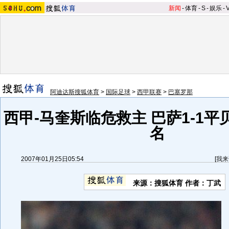
新闻
-
体育
-
S
-
娱乐
-
阿迪达斯搜狐体育
>
国际足球
>
西甲联赛
>
巴塞罗那
西甲-马奎斯临危救主 巴萨1-1
名
2007年01月25日05:54
[
我来
来源：搜狐体育 作者：丁武