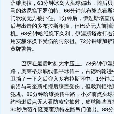
萨维奥拉，63分钟冰岛人头球偏出，随后贝
马的达尼换下罗伯特。66分钟范布隆克霍斯
门软弱无力被扑住。1分钟后，伊涅斯塔直
后与出击的多布拉斯相撞，但巴萨无人前插
机。68分钟哈维换下久利，伊涅斯塔改打右
用安赫尔换下受伤的阿尔祖。72分钟维加铲
黄牌警告。
巴萨在最后时刻大举压上。78分钟伊涅
路，奥莱格尔底线低平球传中，古德约翰逊
卫挡了一下之后弹入多布拉斯怀中。1分钟
前沿与马奎斯相撞后膝盖受伤，但裁判拒绝
犯规。86分钟哈维挑传中路，小罗前点头球
约翰逊后点无人看防凌空抽射，皮球险些直
30秒后范布隆克霍斯特左路吊门偏出。88分