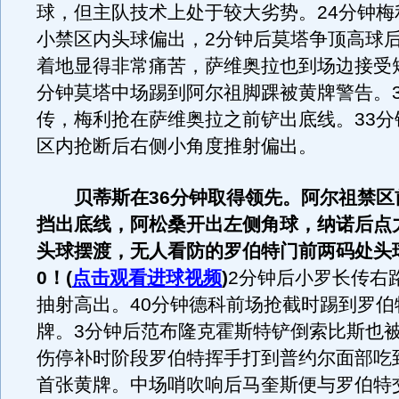
球，但主队技术上处于较大劣势。24分钟梅
小禁区内头球偏出，2分钟后莫塔争顶高球
着地显得非常痛苦，萨维奥拉也到场边接受短
分钟莫塔中场踢到阿尔祖脚踝被黄牌警告。3
传，梅利抢在萨维奥拉之前铲出底线。33分
区内抢断后右侧小角度推射偏出。
贝蒂斯在36分钟取得领先。阿尔祖禁区
挡出底线，阿松桑开出左侧角球，纳诺后点
头球摆渡，无人看防的罗伯特门前两码处头
0！(
点击观看进球视频
)
2分钟后小罗长传右
抽射高出。40分钟德科前场抢截时踢到罗伯
牌。3分钟后范布隆克霍斯特铲倒索比斯也
伤停补时阶段罗伯特挥手打到普约尔面部吃
首张黄牌。中场哨吹响后马奎斯便与罗伯特