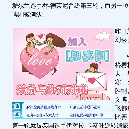
爱尔兰选手乔-德莱尼晋级第三轮，而另一
博则被淘汰。
昨日
刘崧
中
格赛
天，
赛，
胜制
文博
飞都
比赛
第一轮就被泰国选手伊萨拉-卡察旺逆转遗