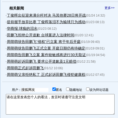
相关新闻
更多>>
·
丁俊晖出征迎来满分杆对决 马其他赛28日将开战
(01/24 14:32)
·
提前握手放弃比赛 丁俊晖落泪不为输球只为感动
(01/23 08:13)
·
华商报:球痴的泪水
(01/23 08:12)
·
田鹏飞拒绝公开道歉 台球案进入法律时间
(01/20 12:41)
·
周萌萌状告田鹏飞“侵权”已立案 将于年后开庭
(01/19 09:40)
·
周萌萌状告田鹏飞正式立案 开庭日期仍有待确定
(01/19 09:01)
·
周萌萌告田鹏飞立案 案件较敏感将进行30天取证
(01/19 04:54)
·
周萌萌起诉田鹏飞 要求公开道歉及1元赔偿
(01/12 21:58)
·
周萌萌正式起诉田鹏飞
(01/12 10:06)
·
周萌萌父亲拒绝私了 正式起诉田鹏飞侵犯健康权
(01/12 07:45)
用户：
匿名
隐藏地址
设为辩论话题