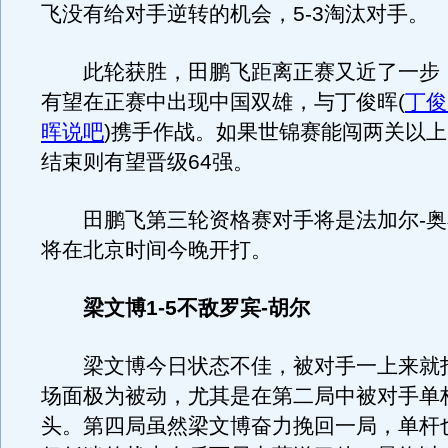
飞没有给对手逆转的机会，5-3淘汰对手。
此轮获胜，田鹏飞距离正赛又近了一步
有望在正赛中出现中国双雄，与丁俊晖
(
丁俊
晖说吧
)
携手作战。如果世锦赛能闯两关以上
结束则有望晋级64强。
田鹏飞第三轮资格赛对手将是法加尔-奥
将在北京时间今晚开打。
梁文博1-5不敌罗宾-胡尔
梁文博今日状态不佳，被对手一上来就打了
场面极为被动，尤其是在第二局中被对手单杆
头。第四局虽然梁文博奋力挽回一局，单杆也