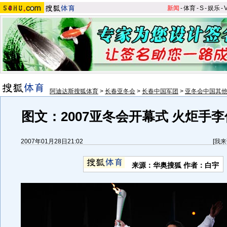
新闻
-
体育
-
S
-
娱乐
-
阿迪达斯搜狐体育
>
长春亚冬会
>
长春中国军团
>
亚冬会中国其
图文：2007亚冬会开幕式 火炬手
2007年01月28日21:02
[
我来
来源：华奥搜狐 作者：白宇