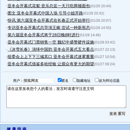
·
亚冬会开幕式花絮:音乐总监一天只吃两顿面包
(01/28 20:44)
·
图文:亚冬会开幕式中国入场 引导小姐开路
(01/28 20:42)
·
快讯:第六届亚冬会开幕式在长春正式开始举行
(01/28 20:07)
·
专访亚冬会开幕式总导演王稼:尝试一种新形态
(01/28 14:55)
·
第六届亚冬会开幕式将于28日晚8时进行
(01/28 14:46)
·
亚冬会开幕式门票销售一空 魏纪中盛赞硬件设施
(01/28 03:42)
·
《冰雪长春》演绎中国韵 亚冬会开幕式五大看点
(01/27 22:13)
·
组委会上上下下三缄其口 亚冬会开幕式迷雾重重
(01/27 10:54)
·
亚冬会开幕式借鉴多哈经验 让观众有更大的期望
(01/27 09:24)
用户：
匿名
隐藏地址
设为辩论话题
健 康 指 南