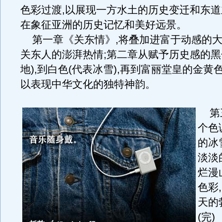
色彩过渡,以展现一方水土的历史变迁和东道
在象征亚洲的历史记忆和美好远景。
第一章《关东情》,将叠加进富于动感的大
关东人的澎湃热情;第二章从赋予历史感的黑
地),到白色(代表冰雪),再到富丽堂皇的金黄色
以表现中华文化的独特神韵。
第三
个色
的冰
淡淡
烂漫
色彩
天的
(完)