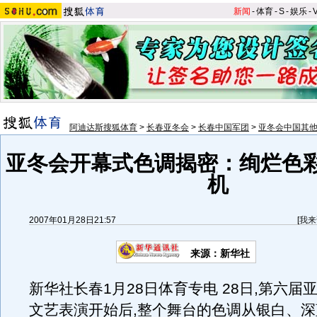
新闻
-
体育
-
S
-
娱乐
-
阿迪达斯搜狐体育
>
长春亚冬会
>
长春中国军团
>
亚冬会中国其
亚冬会开幕式色调揭密：绚烂色
机
2007年01月28日21:57
[
我来
来源：新华社
新华社长春1月28日体育专电 28日,第六届
文艺表演开始后,整个舞台的色调从银白、