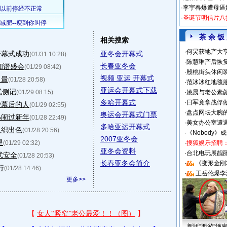
·
李宇春爆遭母逼
·
圣诞节明信片八
茶 余 饭
相关搜索
·
何炅获地产大亨
开幕式成功
亚冬会开幕式
(01/31 10:28)
·
陈慧琳产后恢复
长春亚冬会
和谐盛会
(01/29 08:42)
·
殷桃街头休闲装
视频 亚运 开幕式
之最
(01/28 20:58)
·
范冰冰红地毯
亚运会开幕式下载
式侧记
(01/29 08:15)
·
姚晨与老公素
多哈开幕式
·
日军竟拿战俘
荧幕后的人
(01/29 02:55)
·
盘点网坛大腕
奥运会开幕式门票
热闹过新年
(01/28 22:49)
·
美女办公室遭
多哈亚运开幕式
组织出色
(01/28 20:56)
·
《Nobody》
2007亚冬会
星
(01/29 02:32)
·
搜狐娱乐招聘
亚冬会资料
·
台北电玩展靓丽S
式安全
(01/28 20:53)
长春亚冬会简介
·
《变形金刚
行
(01/28 14:46)
·
王岳伦爆李
更多>>
新版“西游”绝