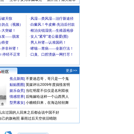
更多>>
焦点新闻
|
不要迷恋哥，哥只是一个鬼
贴贴图图
|
英媒评出2009年度搞怪发明
娱乐旮旯
|
当红明星不仅仅是名利双收
情感世界
|
后悔嫁给这样一个山西男人
型男索女
|
小糖精归来，在海边轻轻舞
口水
么出过国的人回来之后都会说中国不好
自己的旗袍照
暴雨过后天空依旧晴朗