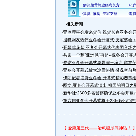
相关新闻
·
亚奥理事会发来贺信 祝贺长春亚冬会
·
搜狐网友热评亚冬会开幕式:友谊盛会 
·
开幕式花絮:亚冬会开幕式代表团入场
·
共圆一个梦“亚洲风”再起--亚冬会开幕
·
专访亚冬会开幕式总导演王稼之 留在
·
亚冬会开幕式放大冰雪热情 盛况空前
·
伊朗记者盛赞亚冬会 开幕式精彩赛事
·
图文:亚冬会开幕式演出 祖国的明日之
·
新华社:2600多名警察确保亚冬会开幕
·
第六届亚冬会开幕式将于28日晚8时进