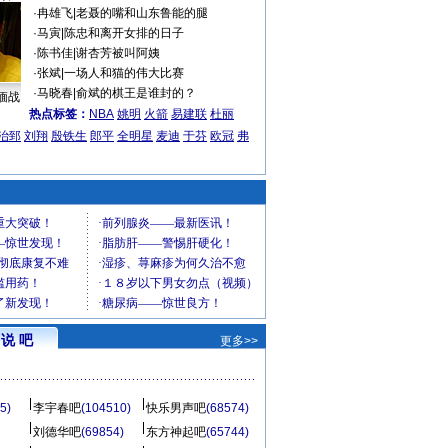
·
冉雄飞
|
老聂的嘴和山东鲁能的腿
·
马寅
|
陈忠和离开女排的日子
·
陈书佳
|
谢杏芳被叫阿姨
·
张斌
|
一场人和猫的伟大比赛
·
马晓春
|
俞斌的棋王是谁封的？
缅战
热点标签：
NBA
姚明
火箭
易建联
杜丽
治郅
刘翔
殷铁生
郎平
全明星
麦迪
于芬
欧冠
弗
说 吧
更多>>
5)
李宇春吧
(104510)
快乐男声吧
(68574)
刘德华吧
(69854)
东方神起吧
(65744)