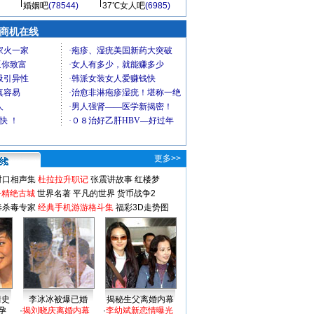
婚姻吧
(78544)
37℃女人吧
(6985)
商机在线
更多>>
对口相声集
杜拉拉升职记
张震讲故事
红楼梦
-精绝古城
世界名著
平凡的世界
货币战争2
毒杀毒专家
经典手机游游格斗集
福彩3D走势图
情史
李冰冰被爆已婚
揭秘生父离婚内幕
孕
·
揭刘晓庆离婚内幕
·
李幼斌新恋情曝光