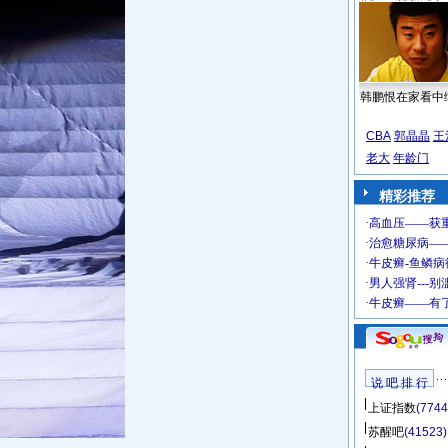
韩鹏恨在家看中
CBA
郭晶晶
王
老大
年龄门
精彩推荐
说 吧 排 行
上证指数
(7744
苏醒吧
(41523)