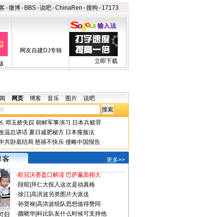
客
-
微博
-
BBS
-
说吧
-
ChinaRen
-
搜狗
-
17173
网友自建DJ专辑
立即下载
版
闻
网页
博客
音乐
图片
说吧
长
邓玉娇失踪
朝鲜军事演习
日本兵赎罪
改温总讲话
夏日减肥秘方
日本瘦脸法
中共卧底结局
慈禧不快乐
侵略中国报告
更多>>
·
欧冠决赛盘口解读 巴萨赢面稍大
·
段暄
|
拜仁大投入这次是动真格
·
徐江
|
高洪波另类图片大派送
·
孙贤禄
|
高洪波组队思想值得赞同
·
颜晓华
|
科比队友什么时候可支持他
可归