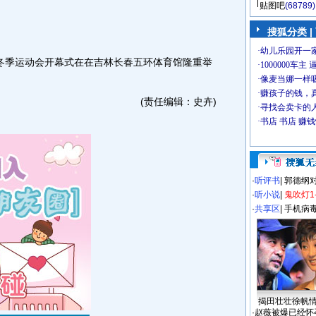
贴图吧
(68789)
搜狐分类
|
亚洲冬季运动会开幕式在在吉林长春五环体育馆隆重举
(责任编辑：史卉)
·
听评书
|
郭德纲
·
听小说
|
鬼吹灯1
·
共享区
|
手机病
揭田壮壮徐帆
·
赵薇被爆已经怀