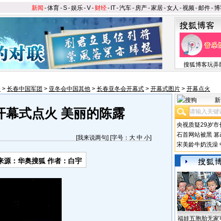
新闻
-
体育
-
S
-
娱乐
-
V
-
财经
-
IT
-
汽车
-
房产
-
家居
-
女人
-
视频
-
邮件
-
博
搜狐博客玩弄
会
>
长春中国军团
>
亚冬会中国其他
>
长春亚冬会开幕式
>
开幕式图片
>
开幕点火
新
开幕式点火 美丽的陈露
央视质疑29岁市
石首网站被黑
篡
[
我来说两句
] [字号：
大
中
小
]
宋美龄牛奶洗澡
来源：华奥搜狐 作者：白宇
福娃五胞胎无家