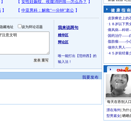
健 康 指 南
隐藏地址
设为辩论话题
我来说两句
精华区
辩论区
唯一能打出【范特西】的
输入法！
我要发布
每天在吞别人
漂在海外
|
为什
型男索女
|
晒晒