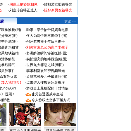
婚
·
周迅王艳婆媳相见
·
陆毅爱女照首曝光
折
·
刘嘉玲自曝正造人
·
陈好新男友被曝光
 后
更多>>
喂猕猴桃(图)
·
独家：章子怡带妈妈看电影
好身材(图)
·
佟大为马伊琍再度牵手(图)
秀性感(图)
·
倪萍赵忠祥十年后再携手
服装皆为租赁
·
刘涛富豪老公为家产求生子
颜乘地铁被拍
·
舒淇醉酒瞬间惨被抓拍(图)
做活体解剖
·
实拍漂亮的地摊西施(组图)
的暴烈脾气
·
世界九大罪恶之城(组图)
遇灵异事件
·
李孝利新欢私密视频曝光
成命案导火索
·
孟庭苇可爱儿子最新照(图)
：加入我们吧！
·
点击进入搜狐娱乐影视库
howGirl
·
游戏史上最般配的十对情侣
2》送票！
·
张元首透露戒毒生活
湘胎教
·
令人惊叹太空步下楼方式
密照
王菲小女儿李嫣曝光
酒井法子痛哭谢罪