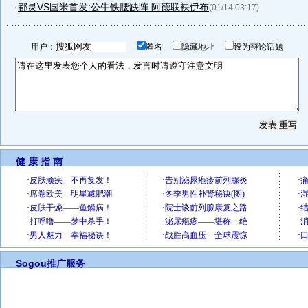
·
都灵VS国米首发:公牛铁腰缺阵 阿德联袂伊布
(01/14 03:17)
用户：
匿名
隐藏地址
设为辩论话题
健 康 指 南
Sogou推广服务