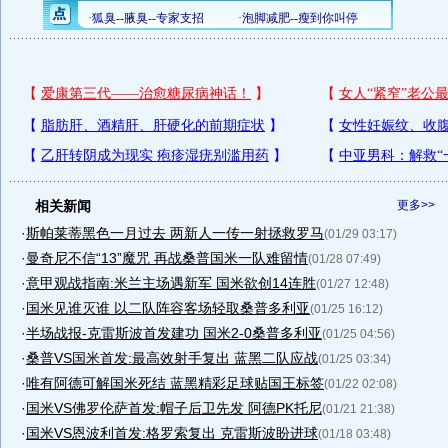
相关新闻
更多>>
·
斯帕莱蒂黑色一月过去 两新人一传一射拯救罗马
(01/29 03:17)
·
曼奇尼不信“13”魔咒 再战桑普国米一队难留情
(01/28 07:49)
·
意甲观战指南:米兰主场遇新军 国米欲创14连胜
(01/27 12:48)
·
国米见谁灭谁 以二队阵容客场轻取桑普多利亚
(01/25 16:12)
·
半场战报-克雷斯波首发建功 国米2-0桑普多利亚
(01/25 04:56)
·
桑普VS国米首发:最高效射手复出 蓝黑二队应战
(01/25 03:34)
·
唯有阿德可解国米死结 蓝黑精彩足球贴国王标签
(01/22 02:08)
·
国米VS佛罗伦萨首发:帽子后卫先发 阿德PK托尼
(01/21 21:38)
·
国米VS恩波利首发:格罗索复出 克雷斯波盼进球
(01/18 03:48)