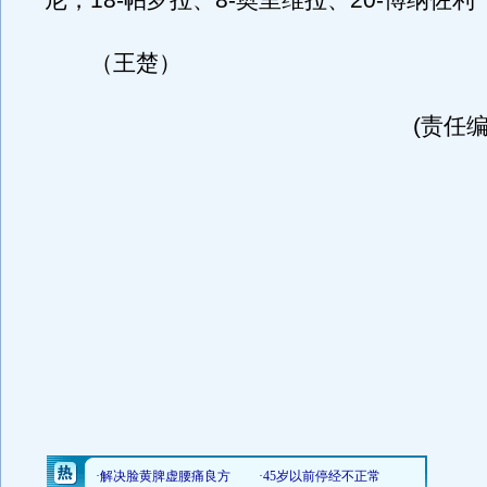
尼，18-帕罗拉、8-奥里维拉、20-博纳佐利
（王楚）
(责任编