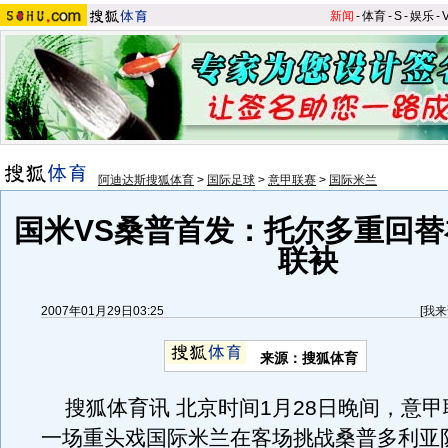
新闻
-
体育
-
S
-
娱乐
-
阿迪达斯搜狐体育
>
国际足球
>
意甲联赛
>
国际米兰
国米VS桑普首发：托尔多重回替
联袂
2007年01月29日03:25
[
我来
来源：搜狐体育
搜狐体育讯 北京时间1月28日晚间，意甲
一场重头戏国际米兰在客场挑战桑普多利亚