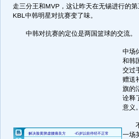
走三分王和MVP，这让昨天在无锡进行的第三
KBL中韩明星对抗赛变了味。
中韩对抗赛的定位是两国篮球的交流。
中场
和韩
交过
赠送
旗的
诠释
意义
不
一场