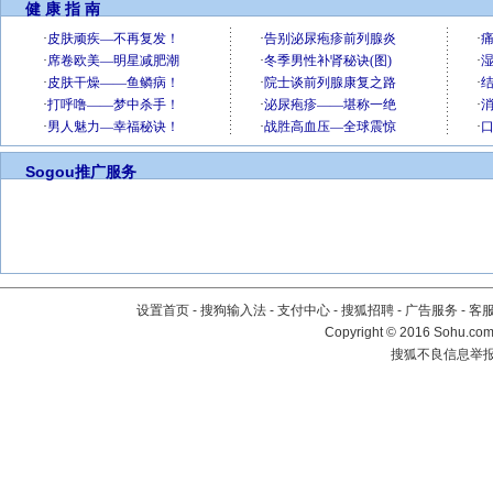
健 康 指 南
Sogou推广服务
设置首页
-
搜狗输入法
-
支付中心
-
搜狐招聘
-
广告服务
-
客
Copyright
©
2016 Sohu.com 
搜狐不良信息举