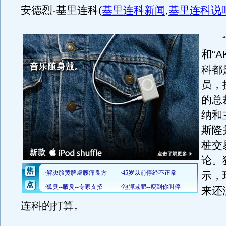
安德烈-基里连科
(
基里连科新闻
,
基里连科说
“飞
和“A
科都
员，
的总
纳和
斯隆
桩交
论。
示，
来还
连科的打算。