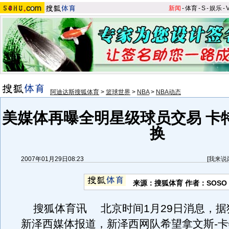
新闻
-
体育
-
S
-
娱乐
-
阿迪达斯搜狐体育
>
篮球世界
>
NBA
>
NBA动态
美媒体再曝全明星级球员交易 卡
换
2007年01月29日08:23
[
我来说
来源：搜狐体育 作者：SOSO
搜狐体育讯 北京时间1月29日消息，据
新泽西媒体报道，新泽西网队希望拿文斯-