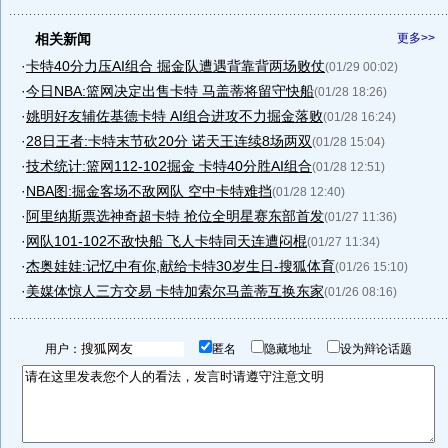
相关新闻
更多>>
·
卡特40分力压AI组合 掘金队遭遇背靠背两场败仗
(01/29 00:02)
·
今日NBA:篮网决定出售卡特 马盖蒂将留守快船
(01/28 18:26)
·
姚明好友辅佐基德卡特 AI组合进攻不力掘金落败
(01/28 16:24)
·
28日王者:卡特末节砍20分 诺天王连续8场两双
(01/28 15:04)
·
技术统计:篮网112-102掘金 卡特40分胜AI组合
(01/28 12:51)
·
NBA图:掘金客场不敌网队 空中卡特难挡
(01/28 12:40)
·
阿里纳斯票选神奇超卡特 抢位全明星赛东部首发
(01/27 11:36)
·
网队101-102不敌快船 飞人卡特同天连遭闷棍
(01/27 11:34)
·
杰奥娃娃:记忆中有你,献给卡特30岁生日-搜狐体育
(01/26 15:10)
·
美媒体惊人三方交易 卡特加索尔马盖蒂互换东家
(01/26 08:16)
用户：
匿名
隐藏地址
设为辩论话题