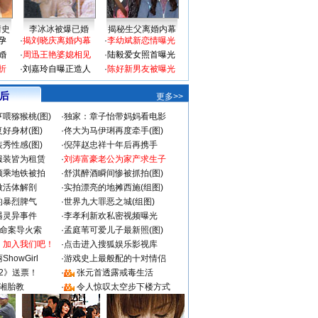
情史
李冰冰被爆已婚
揭秘生父离婚内幕
孕
·
揭刘晓庆离婚内幕
·
李幼斌新恋情曝光
婚
·
周迅王艳婆媳相见
·
陆毅爱女照首曝光
折
·
刘嘉玲自曝正造人
·
陈好新男友被曝光
 后
更多>>
喂猕猴桃(图)
·
独家：章子怡带妈妈看电影
好身材(图)
·
佟大为马伊琍再度牵手(图)
秀性感(图)
·
倪萍赵忠祥十年后再携手
服装皆为租赁
·
刘涛富豪老公为家产求生子
颜乘地铁被拍
·
舒淇醉酒瞬间惨被抓拍(图)
做活体解剖
·
实拍漂亮的地摊西施(组图)
的暴烈脾气
·
世界九大罪恶之城(组图)
遇灵异事件
·
李孝利新欢私密视频曝光
成命案导火索
·
孟庭苇可爱儿子最新照(图)
：加入我们吧！
·
点击进入搜狐娱乐影视库
howGirl
·
游戏史上最般配的十对情侣
2》送票！
·
张元首透露戒毒生活
湘胎教
·
令人惊叹太空步下楼方式