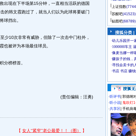
救出现在下半场第15分钟，一直相当活跃的德国
上证指数
(7744
出击的韩文霞跑过了，就当人们以为此球将要破门
苏醒吧
(41523)
将球挡出。
贴图吧
(68789)
搜狐分类
|
至少10次非常有威胁，但除了一次击中门柱外，
霞也被评为本场最佳球员。
积分榜榜首。
(责任编辑：汪勇)
·
听评书
|
郭德纲
·
听小说
|
鬼吹灯1
·
共享区
|
手机病