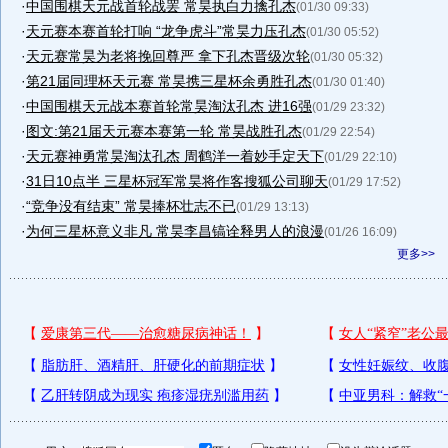
·
中国围棋天元战首轮战罢 常昊执白力擒孔杰
(01/30 09:33)
·
天元赛本赛首轮打响 “龙争虎斗”常昊力压孔杰
(01/30 05:52)
·
天元赛常昊为老将挽回尊严 拿下孔杰晋级次轮
(01/30 05:32)
·
第21届同理杯天元赛 常昊携三星杯余勇胜孔杰
(01/30 01:40)
·
中国围棋天元战本赛首轮常昊淘汰孔杰 进16强
(01/29 23:32)
·
图文:第21届天元赛本赛第一轮 常昊战胜孔杰
(01/29 22:54)
·
天元赛神勇常昊淘汰孔杰 周鹤洋一着妙手定天下
(01/29 22:10)
·
31日10点半 三星杯冠军常昊将作客搜狐公司聊天
(01/29 17:52)
·
“竞争没有结束” 常昊捧杯壮志不已
(01/29 13:13)
·
为何三星杯意义非凡 常昊李昌镐诠释男人的浪漫
(01/26 16:09)
更多>>