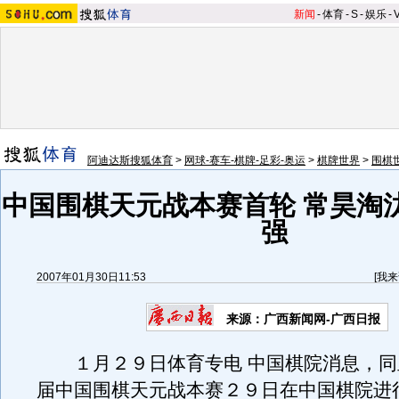
新闻
-
体育
-
S
-
娱乐
-
阿迪达斯搜狐体育
>
网球-赛车-棋牌-足彩-奥运
>
棋牌世界
>
围棋
中国围棋天元战本赛首轮 常昊淘汰
强
2007年01月30日11:53
[
我来
来源：广西新闻网-广西日报
１月２９日体育专电 中国棋院消息，同
届中国围棋天元战本赛２９日在中国棋院进