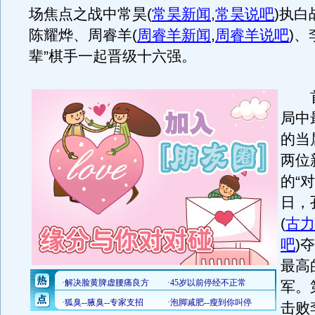
场焦点之战中常昊
(
常昊新闻
,
常昊说吧
)
执白
陈耀烨、周睿羊
(
周睿羊新闻
,
周睿羊说吧
)
、
辈”棋手一起晋级十六强。
首
局中
的当
两位
的“
日，
(
古力
吧
)
夺
最高
军。
击败