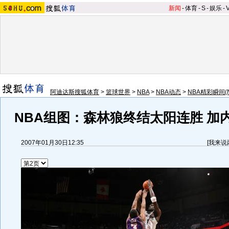
新闻
-
体育
-
S
-
娱乐
-
阿迪达斯搜狐体育
>
篮球世界
>
NBA
>
NBA动态
>
NBA精彩瞬间(
NBA组图：森林狼终结太阳连胜 加内
2007年01月30日12:35
[
我来说