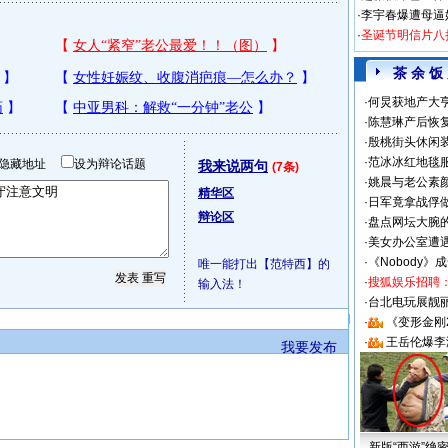
·
李宇春爆遭母逼
·
圣诞节明信片八
茶 余 饭
·
何炅获地产大亨
·
陈慧琳产后恢复
·
殷桃街头休闲装
·
范冰冰红地毯
隐藏地址
设为辩论话题
我来说两句
(7条)
·
姚晨与老公素
精华区
·
日军竟拿战俘
辩论区
·
盘点网坛大腕
·
美女办公室遭
·
《Nobody》
唯一能打出【范特西】的
·
搜狐娱乐招聘
输入法！
·
台北电玩展靓丽S
·
《变形金刚
·
王岳伦爆李
我要发布
新版“西游”绝