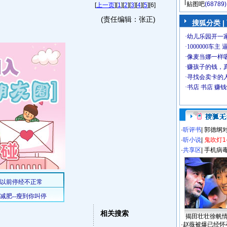
贴图吧
(68789)
[
上一页
][
1
][
2
][
3
][
4
][
5
][6]
(责任编辑：张正)
搜狐分类
|
·
听评书
|
郭德纲
·
听小说
|
鬼吹灯1
·
共享区
|
手机病
相关搜索
揭田壮壮徐帆
·
赵薇被爆已经怀