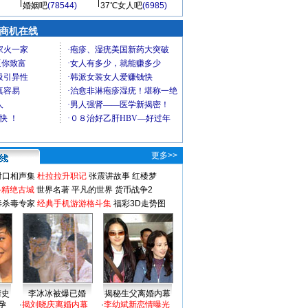
婚姻吧
(78544)
37℃女人吧
(6985)
商机在线
更多>>
对口相声集
杜拉拉升职记
张震讲故事
红楼梦
-精绝古城
世界名著
平凡的世界
货币战争2
毒杀毒专家
经典手机游游格斗集
福彩3D走势图
情史
李冰冰被爆已婚
揭秘生父离婚内幕
孕
·
揭刘晓庆离婚内幕
·
李幼斌新恋情曝光