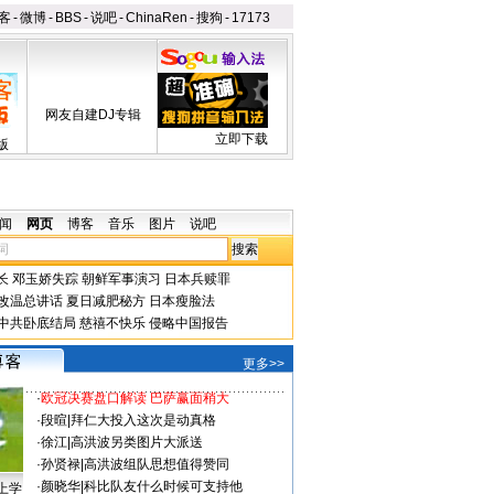
客
-
微博
-
BBS
-
说吧
-
ChinaRen
-
搜狗
-
17173
网友自建DJ专辑
立即下载
版
闻
网页
博客
音乐
图片
说吧
长
邓玉娇失踪
朝鲜军事演习
日本兵赎罪
改温总讲话
夏日减肥秘方
日本瘦脸法
中共卧底结局
慈禧不快乐
侵略中国报告
更多>>
·
欧冠决赛盘口解读 巴萨赢面稍大
·
段暄
|
拜仁大投入这次是动真格
·
徐江
|
高洪波另类图片大派送
·
孙贤禄
|
高洪波组队思想值得赞同
·
颜晓华
|
科比队友什么时候可支持他
上学