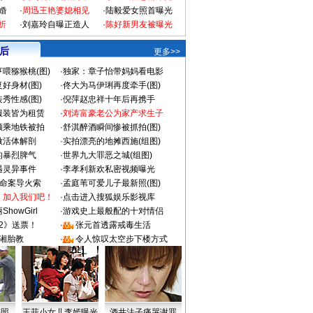
婚
·
周迅王艳婆媳相见
·
陆毅爱女照首曝光
折
·
刘嘉玲自曝正造人
·
陈好新男友被曝光
 后
更多>>
喂猕猴桃(图)
·
独家：章子怡带妈妈看电影
好身材(图)
·
佟大为马伊琍再度牵手(图)
秀性感(图)
·
倪萍赵忠祥十年后再携手
服装皆为租赁
·
刘涛富豪老公为家产求生子
颜乘地铁被拍
·
舒淇醉酒瞬间惨被抓拍(图)
做活体解剖
·
实拍漂亮的地摊西施(组图)
的暴烈脾气
·
世界九大罪恶之城(组图)
遇灵异事件
·
李孝利新欢私密视频曝光
成命案导火索
·
孟庭苇可爱儿子最新照(图)
：加入我们吧！
·
点击进入搜狐娱乐影视库
howGirl
·
游戏史上最般配的十对情侣
2》送票！
·
张元首透露戒毒生活
湘胎教
·
令人惊叹太空步下楼方式
密照
王菲小女儿李嫣曝光
酒井法子痛哭谢罪