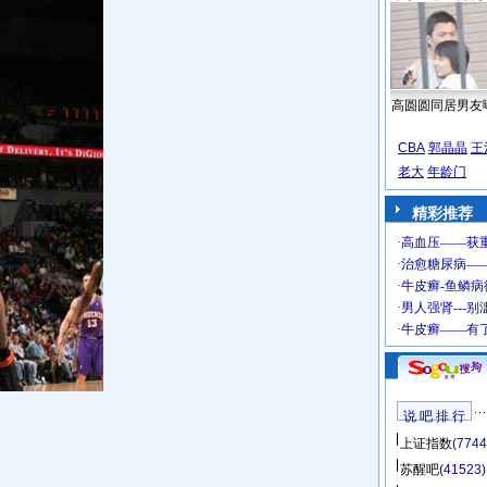
高圆圆同居男友
CBA
郭晶晶
王
老大
年龄门
精彩推荐
说 吧 排 行
上证指数
(7744
苏醒吧
(41523)