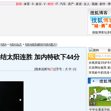
新闻
-
体育
-
S
-
娱乐
-
V
-
财经
-
IT
-
汽车
-
房产
-
家居
-
女人
-
视频
-
邮件
-
博
搜狐博客玩弄
>
NBA
>
NBA动态
>
NBA精彩瞬间(NBA图片)
新
结太阳连胜 加内特砍下44分
央视质疑29岁市
石首网站被黑
篡
[
我来说两句
(7)
] [字号：
大
中
小
]
宋美龄牛奶洗澡
中学生乘直升机