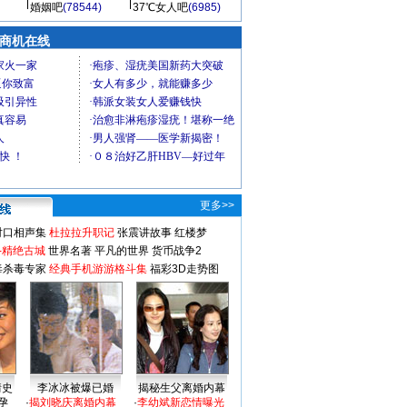
婚姻吧
(78544)
37℃女人吧
(6985)
商机在线
更多>>
对口相声集
杜拉拉升职记
张震讲故事
红楼梦
-精绝古城
世界名著
平凡的世界
货币战争2
毒杀毒专家
经典手机游游格斗集
福彩3D走势图
情史
李冰冰被爆已婚
揭秘生父离婚内幕
孕
·
揭刘晓庆离婚内幕
·
李幼斌新恋情曝光