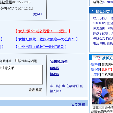
旭被雪藏
贴图吧
(68789)
(01/25 22:38)
娜替补登场
(01/24 12:51)
搜狐分类
|
更多>>
隐藏地址
设为辩论话题
我来说两句
·
听评书
|
郭德纲
精华区
·
听小说
|
鬼吹灯1
辩论区
·
共享区
|
手机病
唯一能打出【范特西】的
输入法！
我要发布
揭田壮壮徐帆
·
赵薇被爆已经怀