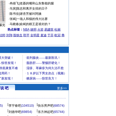
·
冉雄飞
|
老聂的嘴和山东鲁能的腿
·
马寅
|
陈忠和离开女排的日子
·
陈书佳
|
谢杏芳被叫阿姨
·
张斌
|
一场人和猫的伟大比赛
·
马晓春
|
俞斌的棋王是谁封的？
曝光
热点标签：
NBA
姚明
火箭
易建联
杜丽
治郅
刘翔
殷铁生
郎平
全明星
麦迪
于芬
欧冠
弗
说 吧
更多>>
5)
李宇春吧
(104510)
快乐男声吧
(68574)
刘德华吧
(69854)
东方神起吧
(65744)