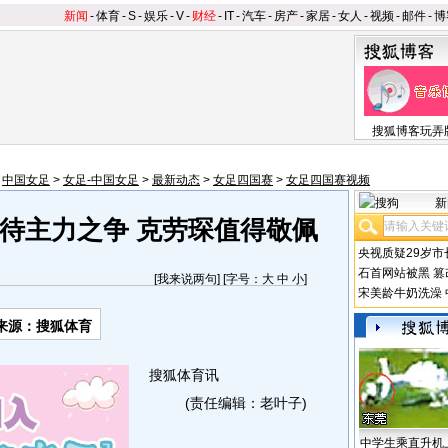
新闻
-
体育
-
S
-
娱乐
-
V
-
财经
-
IT
-
汽车
-
房产
-
家居
-
女人
-
视频
-
邮件
-
博
搜狐博客玩弄
>
中国女足
>
女足-中国女足
>
最新动态
>
女足四国赛
>
女足四国赛视频
新
待主力之争 克劳琛值得敬佩
央视质疑29岁市
石首网站被黑
篡
[
我来说两句
] [字号：
大
中
小
]
宋美龄牛奶洗澡
来源：搜狐体育
搜狐体育讯
(责任编辑：老叶子)
中学生乘直升机