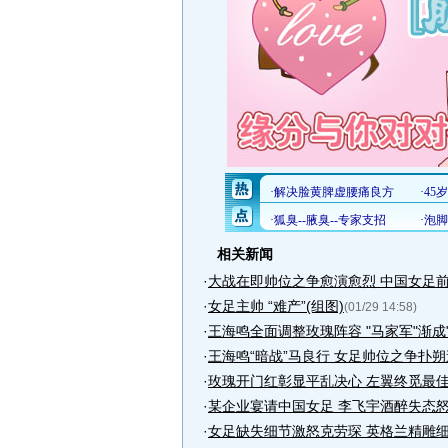
相关新闻
·
大战在即帅位之争愈演愈烈 中国女足
·
女足主帅 “难产”(组图)
(01/29 14:58)
·
王海鸣全面调整玫瑰阵容 "马家军"渐成
·
王海鸣“暗战”马良行 女足帅位之争扑
·
玫瑰开门红彰显平乱决心 左翼终觅最
·
某企业宴请中国女足 李飞宇酒醉失态
·
女足缺失细节激怒克劳琛 英格兰精雕