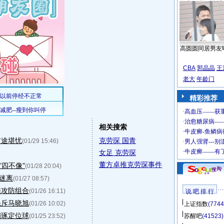
高圆圆同居男友
CBA
郭晶晶
王
老大
年龄门
精彩推荐
相关搜索
前途堪忧
克劳琛 国青
(01/29 15:46)
女足 克劳琛
董方卓推克劳琛事件
"四不像"
(01/28 20:04)
朔迷离
(01/27 08:57)
佳攻防组合
(01/26 16:11)
说 吧 排 行
怒斥马晓旭
(01/26 10:02)
上证指数
(7744
细琢定位球
(01/25 23:52)
苏醒吧
(41523)