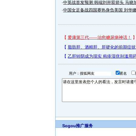
·
中英战首发预测:韩端刘卅双箭头 马晓
·
中国女足备战四国赛热身负美国 刘华
用户：
匿名
Sogou推广服务