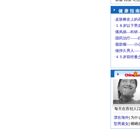
健 康 指 南
每天在吞别人
漂在海外
|
为什
型男索女
|
晒晒