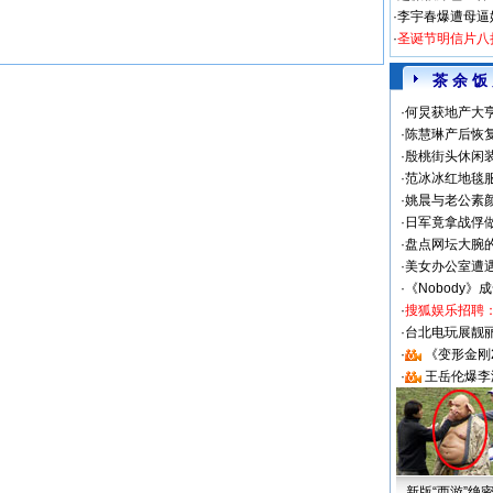
·
李宇春爆遭母逼
·
圣诞节明信片八
茶 余 饭
·
何炅获地产大亨
·
陈慧琳产后恢复
·
殷桃街头休闲装
·
范冰冰红地毯
·
姚晨与老公素
·
日军竟拿战俘
·
盘点网坛大腕
·
美女办公室遭
·
《Nobody》
·
搜狐娱乐招聘
·
台北电玩展靓丽S
·
《变形金刚
·
王岳伦爆李
新版“西游”绝