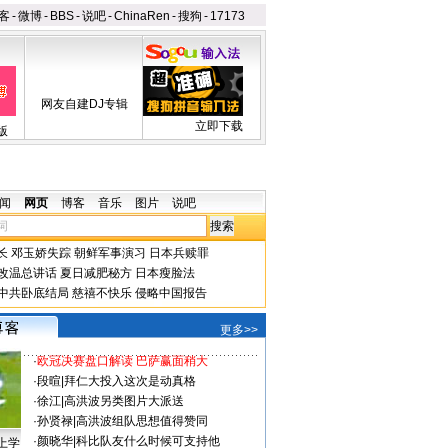
客
-
微博
-
BBS
-
说吧
-
ChinaRen
-
搜狗
-
17173
网友自建DJ专辑
立即下载
版
闻
网页
博客
音乐
图片
说吧
长
邓玉娇失踪
朝鲜军事演习
日本兵赎罪
改温总讲话
夏日减肥秘方
日本瘦脸法
中共卧底结局
慈禧不快乐
侵略中国报告
更多>>
·
欧冠决赛盘口解读 巴萨赢面稍大
·
段暄
|
拜仁大投入这次是动真格
·
徐江
|
高洪波另类图片大派送
·
孙贤禄
|
高洪波组队思想值得赞同
·
颜晓华
|
科比队友什么时候可支持他
上学