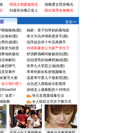
婚
·
周迅王艳婆媳相见
·
陆毅爱女照首曝光
折
·
刘嘉玲自曝正造人
·
陈好新男友被曝光
 后
更多>>
喂猕猴桃(图)
·
独家：章子怡带妈妈看电影
好身材(图)
·
佟大为马伊琍再度牵手(图)
秀性感(图)
·
倪萍赵忠祥十年后再携手
服装皆为租赁
·
刘涛富豪老公为家产求生子
颜乘地铁被拍
·
舒淇醉酒瞬间惨被抓拍(图)
做活体解剖
·
实拍漂亮的地摊西施(组图)
的暴烈脾气
·
世界九大罪恶之城(组图)
遇灵异事件
·
李孝利新欢私密视频曝光
成命案导火索
·
孟庭苇可爱儿子最新照(图)
：加入我们吧！
·
点击进入搜狐娱乐影视库
howGirl
·
游戏史上最般配的十对情侣
2》送票！
·
张元首透露戒毒生活
湘胎教
·
令人惊叹太空步下楼方式
密照
王菲小女儿李嫣曝光
酒井法子痛哭谢罪