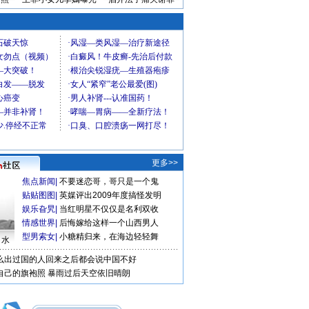
更多>>
焦点新闻
|
不要迷恋哥，哥只是一个鬼
贴贴图图
|
英媒评出2009年度搞怪发明
娱乐旮旯
|
当红明星不仅仅是名利双收
情感世界
|
后悔嫁给这样一个山西男人
型男索女
|
小糖精归来，在海边轻轻舞
口水
么出过国的人回来之后都会说中国不好
自己的旗袍照
暴雨过后天空依旧晴朗