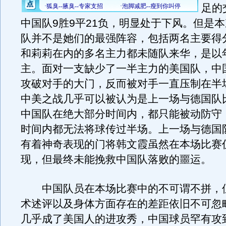
足的
中国队9胜9平21负，明显处于下风。但是
队并不是她们的最强阵容，包括两名主要得
和莉莉在内的多名主力都未随队来华，是以
主。面对一支缺少了一半主力的美国队，中
攻破对手的大门，反而被对手一直压制在半
中美之战几乎可以被认为是上一场与德国队
中国队在绝大部分时间内，都只能被动防守
时间内都无法将球传过半场。上一场与德国
有着神奇表现的门将韩文霞虽然在本场比赛
现，但最终未能挽救中国队落败的噩运。
中国队员在本场比赛中的不可谓不拼，
术述评以及身体方面存在的差距依旧不可忽
几乎成了美国人的进攻秀，中国球员罕有攻