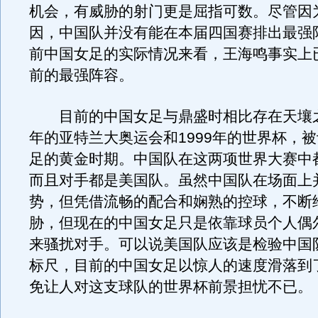
机会，有威胁的射门更是屈指可数。尽管因
因，中国队并没有能在本届四国赛排出最强
前中国女足的实际情况来看，王海鸣事实上
前的最强阵容。
目前的中国女足与鼎盛时相比存在天壤之别
年的亚特兰大奥运会和1999年的世界杯，
足的黄金时期。中国队在这两项世界大赛中
而且对手都是美国队。虽然中国队在场面上
势，但凭借流畅的配合和娴熟的控球，不断
胁，但现在的中国女足只是依靠球员个人偶
来骚扰对手。可以说美国队应该是检验中国
标尺，目前的中国女足以惊人的速度滑落到
免让人对这支球队的世界杯前景担忧不已。