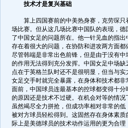
技术才是复兴基础
算上四国赛前的中美热身赛，克劳琛只看
场比赛。但从这几场比赛中国队的表现，德
了中国女足的问题所在。他一针见血的指出
存在着很大的问题，在协防和进攻两方面都
尽管韩端是非常出色前锋，但是由于没有中
的作用无法得到充分发挥。中国女足中场缺
点在于英格兰队时还不是很明显，但当与实
女足交手时就完全暴露，在身体和技术都非
面前，中国球员连最基本的控球都变得十分
的原因还是技术不过硬。在机会对等的情况
虽然竭尽全力拼抢，但成功率相对非常的低
被对方球员轻松得到。这固然存在身体素质
际上是美德球员的技术动作运用的更为合理