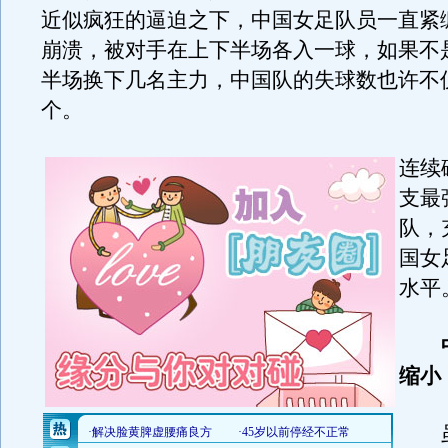
近似疯狂的逼迫之下，中国女足队员一直紧
崩溃，被对手在上下半场各入一球，如果不
半场换下几名主力，中国队的失球数也许不
个。
连续
支最
队，
国女
水平
缩小
虽