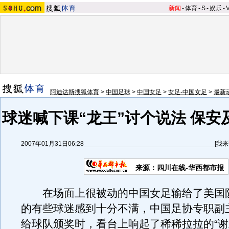
新闻
-
体育
-
S
-
娱乐
-
阿迪达斯搜狐体育
>
中国足球
>
中国女足
>
女足-中国女足
>
最新
球迷喊下课“龙王”讨个说法 保安
2007年01月31日06:28
[
我来
来源：四川在线-华西都市报
在场面上很被动的中国女足输给了美国
的有些球迷感到十分不满，中国足协专职副
给球队颁奖时，看台上响起了稀稀拉拉的“