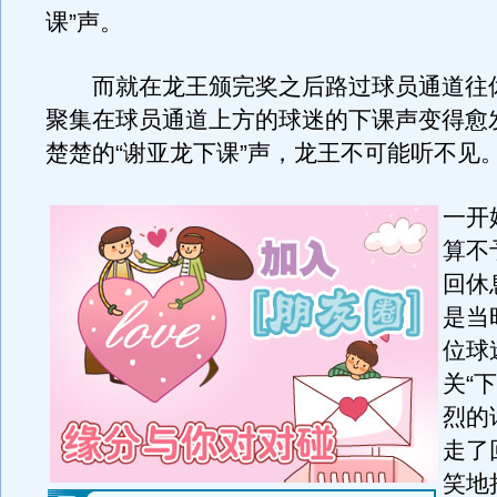
课”声。
而就在龙王颁完奖之后路过球员通道往
聚集在球员通道上方的球迷的下课声变得愈
楚楚的“谢亚龙下课”声，龙王不可能听不见
一开
算不
回休
是当
位球
关“
烈的
走了
笑地