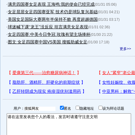
·
满意四国赛女足表现 王海鸣:我的使命已经完成
(01/31 05:06)
·
女足屈居女足四国赛亚军 技术仍是球队复兴基础
(01/31 04:21)
·
美国女足国际大赛两年半保持不败 再度超越德国
(01/31 03:17)
·
球迷喊下课“龙王”没反应 坦言满意女足表现
(01/31 02:36)
·
女足四国赛:中美今日争冠 玫瑰有望主场捧杯
(01/30 21:22)
·
图文:女足四国赛中国VS美国 搜狐助威女足
(01/30 17:18)
更多>>
用户：
匿名
隐藏地址
设为辩论话题