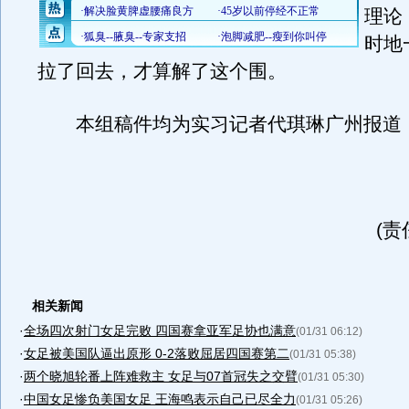
理论
时地
拉了回去，才算解了这个围。
本组稿件均为实习记者代琪琳广州报道
(责
相关新闻
·
全场四次射门女足完败 四国赛拿亚军足协也满意
(01/31 06:12)
·
女足被美国队逼出原形 0-2落败屈居四国赛第二
(01/31 05:38)
·
两个晓旭轮番上阵难救主 女足与07首冠失之交臂
(01/31 05:30)
·
中国女足惨负美国女足 王海鸣表示自己已尽全力
(01/31 05:26)