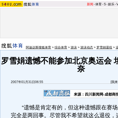
新闻
-
体育
-
S
-
娱乐
-
阿迪达斯搜狐体育
>
综合体育
>
游泳
>
游泳动态
>
罗雪娟退役
>
罗雪娟遗憾不能参加北京奥运会 
奈
2007年01月31日06:55
[
我来
来源：四川新闻网-成都商
“遗憾是肯定有的，但这种遗憾跟在赛场
完全是两回事。尽管我不希望就这么退役，