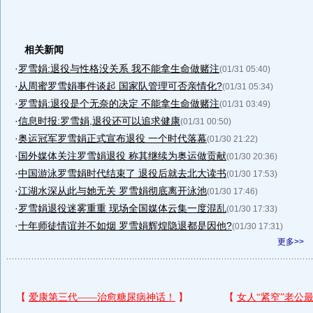
相关新闻
·
罗雪娟:退役与性格没关系 我不能拿生命做赌注
(01/31 05:40)
·
从周蜜罗雪娟事件谈起 国家队管理可否亲情化?
(01/31 05:34)
·
罗雪娟:退役是个无奈的决定 不能拿生命做赌注
(01/31 03:49)
·
信息时报:罗雪娟,退役还可以追求健康
(01/31 00:50)
·
奥运冠军罗雪娟正式宣布退役 一个时代落幕
(01/30 21:22)
·
国外媒体关注罗雪娟退役 称其继续为奥运做贡献
(01/30 20:36)
·
中国游泳罗雪娟时代结束了 退役后就去北大读书
(01/30 17:53)
·
江湖水深从此与她无关 罗雪娟彻底离开泳池
(01/30 17:46)
·
罗雪娟退役迷雾重重 现场全国媒体云集一度混乱
(01/30 17:33)
·
十年师徒情谊并不如烟 罗雪娟辉煌隐退都是因他?
(01/30 17:31)
更多>>