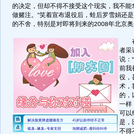
的决定，但却不得不接受这个现实，我不能
做赌注。”笑着宣布退役后，蛙后罗雪娟还
的不舍，特别是对即将到来的2008年北京
在
者采
说：
前我
役，
术，
的，
一样
可以
是，
不得