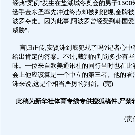
经典“案例”发生在盐湖城冬奥会的男子1500
选手金东圣率先冲过终点却被判犯规,金牌
波罗夺走。因为此事,阿波罗曾经受到韩国爱
威胁”。
言归正传,安贤洙到底犯规了吗?记者心中
给出肯定的答案。不过,裁判的判罚多少有
味。一位来自欧美通讯社的同行当时也在比
会上他应该算是一个中立的第三者。他的看
洙来说,这是个相当严厉的判罚。(完)
此稿为新华社体育专线专供搜狐稿件,严禁
(责