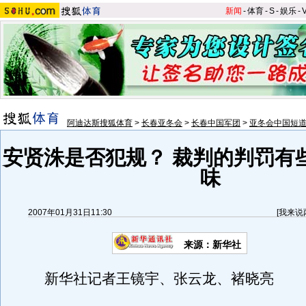
新闻
-
体育
-
S
-
娱乐
-
阿迪达斯搜狐体育
>
长春亚冬会
>
长春中国军团
>
亚冬会中国短
安贤洙是否犯规？ 裁判的判罚有
味
2007年01月31日11:30
[
我来说
来源：新华社
新华社记者王镜宇、张云龙、褚晓亮