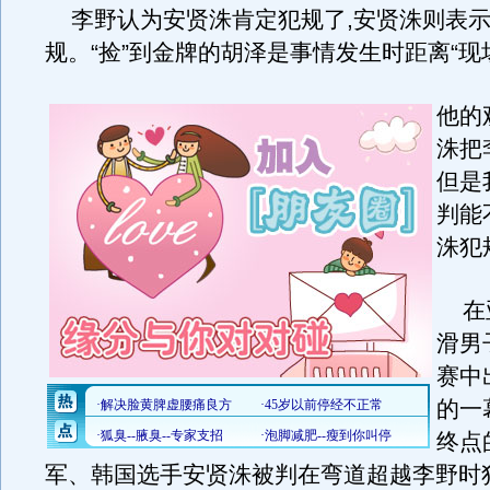
李野认为安贤洙肯定犯规了,安贤洙则表示
规。“捡”到金牌的胡泽是事情发生时距离“现
他的
洙把
但是
判能
洙犯规
在亚
滑男
赛中
的一
终点
军、韩国选手安贤洙被判在弯道超越李野时