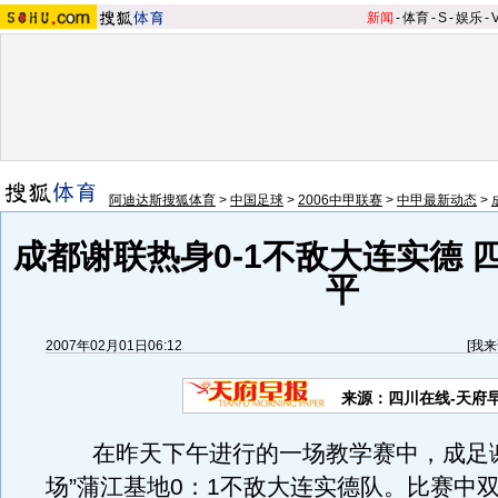
新闻
-
体育
-
S
-
娱乐
-
阿迪达斯搜狐体育
>
中国足球
>
2006中甲联赛
>
中甲最新动态
>
成都谢联热身0-1不敌大连实德 
平
2007年02月01日06:12
[
我来
来源：四川在线-天府
在昨天下午进行的一场教学赛中，成足谢
场”蒲江基地0：1不敌大连实德队。比赛中