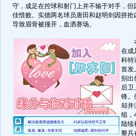
守，成足在控球和射门上并不输于对手，但
佳惜败。实德两名球员唐田和赵明剑因拼抢
导致眉骨被撞开，血洒赛场。
本
在成
科特
首发
别出
后卫
锋。
却并
组，
陆续
黎兵