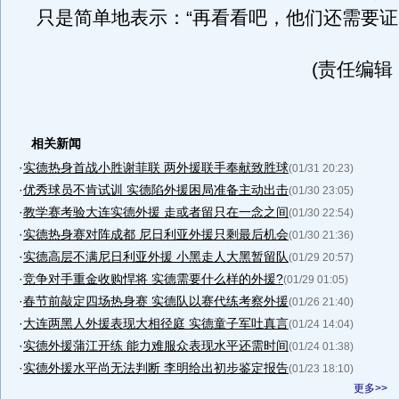
只是简单地表示：“再看看吧，他们还需要证
(责任编辑：l
相关新闻
·
实德热身首战小胜谢菲联 两外援联手奉献致胜球
(01/31 20:23)
·
优秀球员不肯试训 实德陷外援困局准备主动出击
(01/30 23:05)
·
教学赛考验大连实德外援 走或者留只在一念之间
(01/30 22:54)
·
实德热身赛对阵成都 尼日利亚外援只剩最后机会
(01/30 21:36)
·
实德高层不满尼日利亚外援 小黑走人大黑暂留队
(01/29 20:57)
·
竞争对手重金收购悍将 实德需要什么样的外援?
(01/29 01:05)
·
春节前敲定四场热身赛 实德队以赛代练考察外援
(01/26 21:40)
·
大连两黑人外援表现大相径庭 实德童子军吐真言
(01/24 14:04)
·
实德外援蒲江开练 能力难服众表现水平还需时间
(01/24 01:38)
·
实德外援水平尚无法判断 李明给出初步鉴定报告
(01/23 18:10)
更多>>