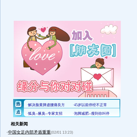
相关新闻
·
中国女足内部矛盾重重
(02/01 13:23)