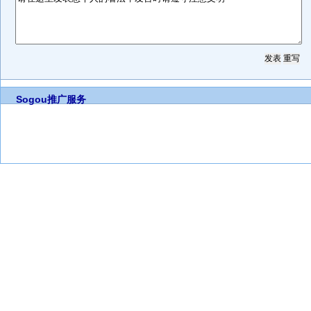
Sogou推广服务