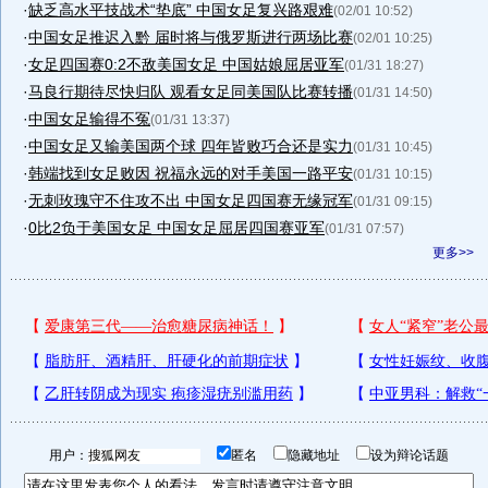
·
缺乏高水平技战术“垫底” 中国女足复兴路艰难
(02/01 10:52)
·
中国女足推迟入黔 届时将与俄罗斯进行两场比赛
(02/01 10:25)
·
女足四国赛0:2不敌美国女足 中国姑娘屈居亚军
(01/31 18:27)
·
马良行期待尽快归队 观看女足同美国队比赛转播
(01/31 14:50)
·
中国女足输得不冤
(01/31 13:37)
·
中国女足又输美国两个球 四年皆败巧合还是实力
(01/31 10:45)
·
韩端找到女足败因 祝福永远的对手美国一路平安
(01/31 10:15)
·
无刺玫瑰守不住攻不出 中国女足四国赛无缘冠军
(01/31 09:15)
·
0比2负于美国女足 中国女足屈居四国赛亚军
(01/31 07:57)
更多>>
用户：
匿名
隐藏地址
设为辩论话题