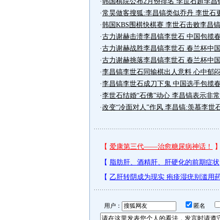
·
韩国棋院公布2月份排名 李世石超李昌
·
常昊做客搜狐:李昌镐类似乔丹 李世石
·
韩国KBS围棋快棋赛 李世石击败李昌
·
古力谢赫击溃李昌镐李世石 中国包揽
·
古力谢赫战胜李昌镐李世石 春兰杯中
·
古力谢赫挑落李昌镐李世石 春兰杯中
·
李昌镐李世石同输棋出人意料 心中郁
·
李昌镐李世石成刀下鬼 中国选手包揽
·
李世石结婚“石佛”动心 李昌镐表示非
·
改变“冷面对人”作风 李昌镐:羡慕李世
用户：
匿名