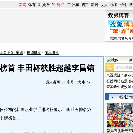
新闻
-
体育
-
S
-
娱乐
-
V
-
财经
-
IT
-
汽车
-
房产
-
家居
-
女人
-
视频
-
邮件
-
博
搜狐博客玩弄
棋牌-足彩-奥运
>
棋牌世界
>
围棋世界
新
榜首 丰田杯获胜超越李昌镐
央视质疑29岁市
石首网站被黑
篡
[
我来说两句
] [字号：
大
中
小
]
宋美龄牛奶洗澡
日公布的韩国职业棋手排名榜显示，李世石排名第
棋手榜榜首。
福娃五胞胎无家