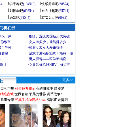
5)
李宇春吧
(104510)
快乐男声吧
(68574)
刘德华吧
(69854)
东方神起吧
(65744)
婚姻吧
(78544)
37℃女人吧
(6985)
商机在线
更多>>
对口相声集
杜拉拉升职记
张震讲故事
红楼梦
-精绝古城
世界名著
平凡的世界
货币战争2
毒杀毒专家
经典手机游游格斗集
福彩3D走势图