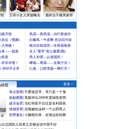
密照
王菲小女儿李嫣曝光
酒井法子痛哭谢罪
更多>>
焦点新闻
|
不要迷恋哥，哥只是一个鬼
贴贴图图
|
英媒评出2009年度搞怪发明
娱乐旮旯
|
当红明星不仅仅是名利双收
情感世界
|
后悔嫁给这样一个山西男人
型男索女
|
小糖精归来，在海边轻轻舞
口水
么出过国的人回来之后都会说中国不好