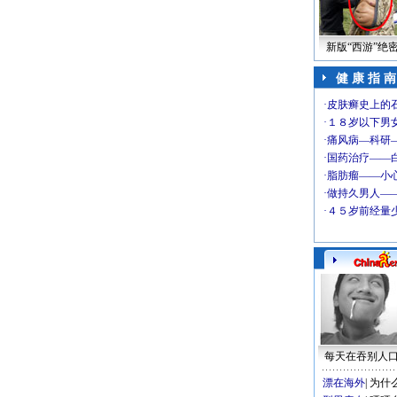
新版“西游”绝
健 康 指 南
每天在吞别人
漂在海外
|
为什