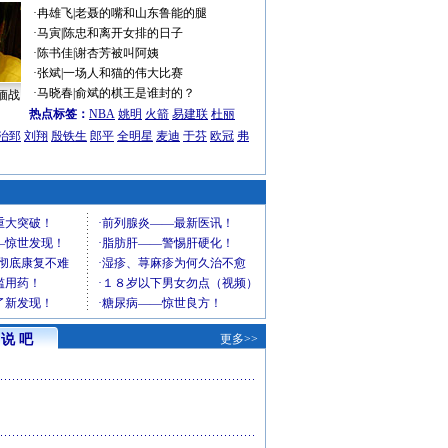
·
冉雄飞
|
老聂的嘴和山东鲁能的腿
·
马寅
|
陈忠和离开女排的日子
·
陈书佳
|
谢杏芳被叫阿姨
·
张斌
|
一场人和猫的伟大比赛
·
马晓春
|
俞斌的棋王是谁封的？
缅战
热点标签：
NBA
姚明
火箭
易建联
杜丽
治郅
刘翔
殷铁生
郎平
全明星
麦迪
于芬
欧冠
弗
说 吧
更多>>