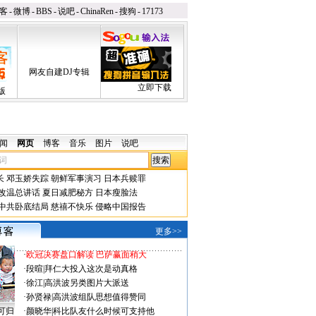
客
-
微博
-
BBS
-
说吧
-
ChinaRen
-
搜狗
-
17173
网友自建DJ专辑
立即下载
版
闻
网页
博客
音乐
图片
说吧
长
邓玉娇失踪
朝鲜军事演习
日本兵赎罪
改温总讲话
夏日减肥秘方
日本瘦脸法
中共卧底结局
慈禧不快乐
侵略中国报告
更多>>
·
欧冠决赛盘口解读 巴萨赢面稍大
·
段暄
|
拜仁大投入这次是动真格
·
徐江
|
高洪波另类图片大派送
·
孙贤禄
|
高洪波组队思想值得赞同
可归
·
颜晓华
|
科比队友什么时候可支持他