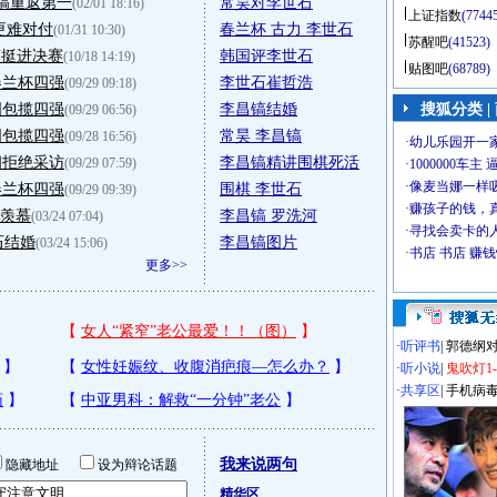
镐重返第一
常昊对李世石
(02/01 18:16)
上证指数
(7744
更难对付
春兰杯 古力 李世石
(01/31 10:30)
苏醒吧
(41523)
镐挺进决赛
韩国评李世石
(10/18 14:19)
贴图吧
(68789)
春兰杯四强
李世石崔哲浩
(09/29 09:18)
国包揽四强
李昌镐结婚
搜狐分类
|
(09/29 06:56)
国包揽四强
常昊 李昌镐
(09/28 16:56)
闷拒绝采访
李昌镐精讲围棋死活
(09/29 07:59)
春兰杯四强
围棋 李世石
(09/29 09:39)
常羡慕
李昌镐 罗洗河
(03/24 07:04)
石结婚
李昌镐图片
(03/24 15:06)
更多>>
·
听评书
|
郭德纲
·
听小说
|
鬼吹灯1
·
共享区
|
手机病
我来说两句
隐藏地址
设为辩论话题
精华区