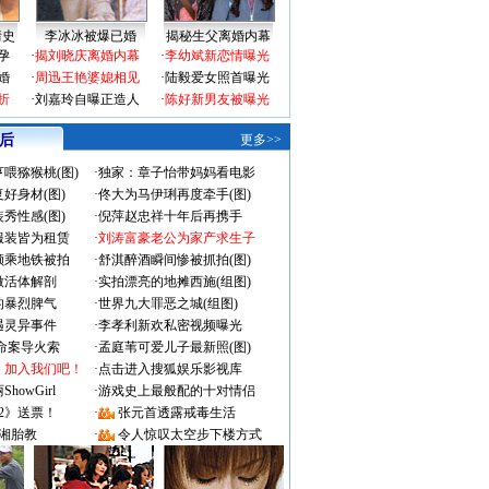
情史
李冰冰被爆已婚
揭秘生父离婚内幕
孕
·
揭刘晓庆离婚内幕
·
李幼斌新恋情曝光
婚
·
周迅王艳婆媳相见
·
陆毅爱女照首曝光
折
·
刘嘉玲自曝正造人
·
陈好新男友被曝光
 后
更多>>
喂猕猴桃(图)
·
独家：章子怡带妈妈看电影
好身材(图)
·
佟大为马伊琍再度牵手(图)
秀性感(图)
·
倪萍赵忠祥十年后再携手
服装皆为租赁
·
刘涛富豪老公为家产求生子
颜乘地铁被拍
·
舒淇醉酒瞬间惨被抓拍(图)
做活体解剖
·
实拍漂亮的地摊西施(组图)
的暴烈脾气
·
世界九大罪恶之城(组图)
遇灵异事件
·
李孝利新欢私密视频曝光
成命案导火索
·
孟庭苇可爱儿子最新照(图)
：加入我们吧！
·
点击进入搜狐娱乐影视库
owGirl
·
游戏史上最般配的十对情侣
2》送票！
·
张元首透露戒毒生活
湘胎教
·
令人惊叹太空步下楼方式