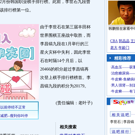
2月份韩国职业棋手排行榜。此前，李世石九段曾
占据该排行榜第一位。
由于李世石在第三届丰田杯
韩鹏恨在家看中
世界围棋王座战中取胜，而
CBA
郭晶晶
王
李昌镐九段在1月举行的三
老大
年龄门
星火灾杯中失利，因此李世
精彩推荐
石在时隔14个月后，以
20466的积分超过李昌镐再
次登上棋手排行榜榜首。李
昌镐九段的积分为20179。
(责任编辑：老叶子)
相 关 说 吧
李世石
|
李昌镐
相关搜索
说 吧 排 行