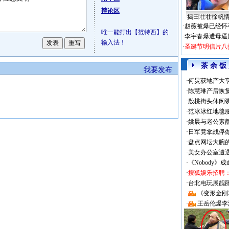
辩论区
揭田壮壮徐帆
·
赵薇被爆已经怀
唯一能打出【范特西】的
·
李宇春爆遭母逼
输入法！
·
圣诞节明信片八
茶 余 饭
我要发布
·
何炅获地产大亨
·
陈慧琳产后恢复
·
殷桃街头休闲装
·
范冰冰红地毯
·
姚晨与老公素
·
日军竟拿战俘
·
盘点网坛大腕
·
美女办公室遭
·
《Nobody》
·
搜狐娱乐招聘
·
台北电玩展靓丽Sh
·
《变形金刚
·
王岳伦爆李