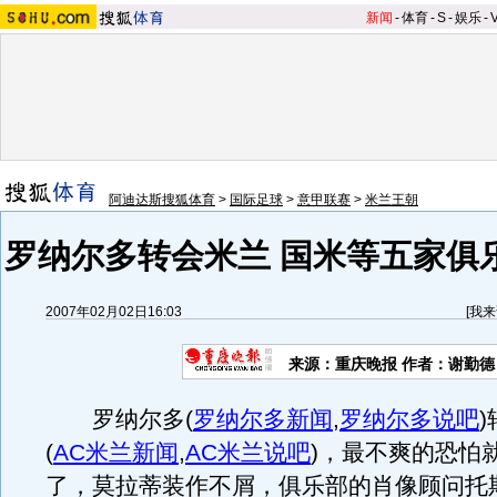
新闻
-
体育
-
S
-
娱乐
-
阿迪达斯搜狐体育
>
国际足球
>
意甲联赛
>
米兰王朝
罗纳尔多转会米兰 国米等五家俱
2007年02月02日16:03
[
我来
来源：重庆晚报 作者：谢勤德
罗纳尔多
(
罗纳尔多新闻
,
罗纳尔多说吧
)
(
AC米兰新闻
,
AC米兰说吧
)
，最不爽的恐怕
了，莫拉蒂装作不屑，俱乐部的肖像顾问托