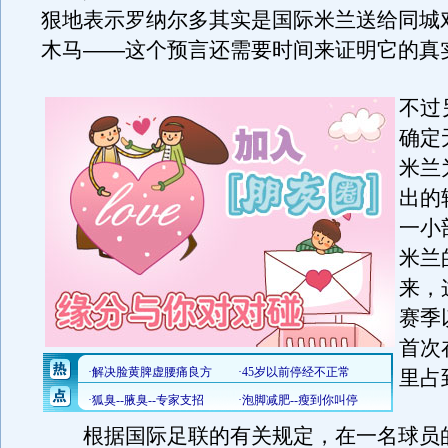
狠地表示罗纳尔多其实是国际米兰送给同城
木马——这个预言还需要时间来证明它的真
不过
确定
米兰
出的
一小
米兰
来，
赛季
首次
里占
根据国际足联的有关规定，在一名球员