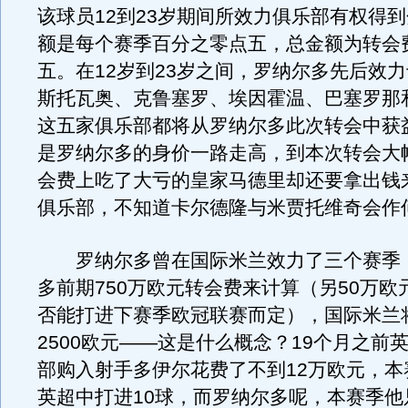
该球员12到23岁期间所效力俱乐部有权得
额是每个赛季百分之零点五，总金额为转会
五。在12岁到23岁之间，罗纳尔多先后效
斯托瓦奥、克鲁塞罗、埃因霍温、巴塞罗那
这五家俱乐部都将从罗纳尔多此次转会中获
是罗纳尔多的身价一路走高，到本次转会大
会费上吃了大亏的皇家马德里却还要拿出钱
俱乐部，不知道卡尔德隆与米贾托维奇会作
罗纳尔多曾在国际米兰效力了三个赛季
多前期750万欧元转会费来计算（另50万欧
否能打进下赛季欧冠联赛而定），国际米兰将
2500欧元——这是什么概念？19个月之前
部购入射手多伊尔花费了不到12万欧元，本
英超中打进10球，而罗纳尔多呢，本赛季他