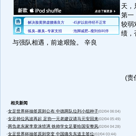
天，
第一
较弱
绩，
与强队相遇，前途艰险。 辛良
(责
相关新闻
·
女足世界杯抽签原则公布 中德两队位列小组种子
(02/04 06:04)
·
女足帅位风波再起 足协一元老建议请马元安回来
(02/04 05:49)
·
两负老东家李章洙愤懑 铁帅学女足要给国安整风
(02/04 04:28)
·
女足世界杯抽签原则突变 中国痛失东道主签位
(02/04 03:44)