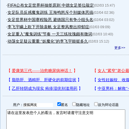
·
FIFA公布女足世界杯抽签原则 中德女足签位敲定
(02/03 15:47)
·
女足队员反感魔鬼训练 王海鸣怒斥个别媒体恶搞
(02/04 02:36)
·
女足世界杯中国赛程险恶 避德国只有争小组头名
(02/04 03:02)
·
李飞宇瞒上欺下开除袁帆 女足整风整出抑郁症
(02/03 09:09)
·
女足重入"魔鬼训练"节奏 一天三练玫瑰颇有微词
(02/03 10:40)
·
动荡女足疑云重重:“妖魔化”的李飞宇能挺多久
(02/03 15:12)
更多>>
用户：
匿名
隐藏地址
设为辩论话题