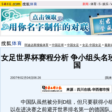
新闻
-
体育
-
S
-
娱乐
-
阿迪达斯搜狐体育
>
中国足球
>
中国女足
>
女足-中国女足
>
最新
女足世界杯赛程分析 争小组头名
国
2007年02月04日06:26
[
我来
来源：四川在线-华西都市报
中国队虽然被分到D组，但只要获得小组
以在进决赛之前避开世界排名第一的德国队