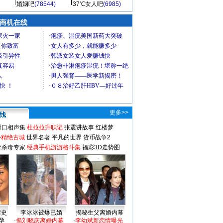
婚姻吧
(78544)
37℃女人吧
(6985)
商机在线
更多>>
对口相声集
杜拉拉升职记
张震讲故事
红楼梦
-精绝古城
世界名著
平凡的世界
货币战争2
毒杀毒专家
经典手机游游格斗集
福彩3D走势图
情史
李冰冰被爆已婚
揭秘生父离婚内幕
孕
·
揭刘晓庆离婚内幕
·
李幼斌新恋情曝光