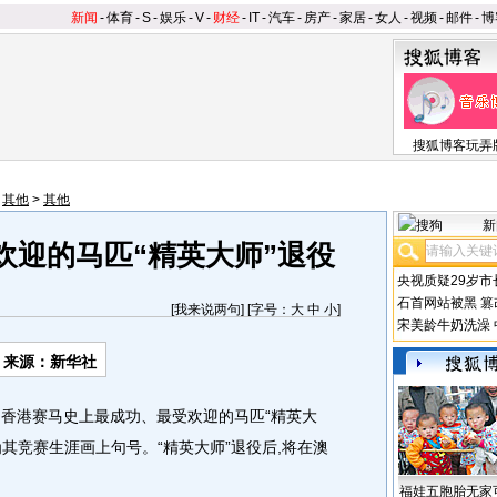
新闻
-
体育
-
S
-
娱乐
-
V
-
财经
-
IT
-
汽车
-
房产
-
家居
-
女人
-
视频
-
邮件
-
博
搜狐博客玩弄
>
其他
>
其他
新
欢迎的马匹“精英大师”退役
央视质疑29岁市
石首网站被黑
篡
[
我来说两句
] [字号：
大
中
小
]
宋美龄牛奶洗澡
来源：新华社
港赛马史上最成功、最受欢迎的马匹“精英大
为其竞赛生涯画上句号。“精英大师”退役后,将在澳
福娃五胞胎无家