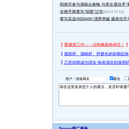
·
闵惠芬参与湖南台春晚 与美女眉佳齐“
·
女骑手骑赛马“招摇”过市
(01/12 07:11)
·
赛马实业(600449):强势突破 爆发拉
用户：
匿名
Sogou推广服务