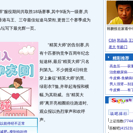
服役期间共取胜18场赛事,其中9场为一级赛,共
膺香港马王、三夺最佳短途马荣衔,更曾三个赛季成为
马坛写下最光辉一页。
韩鹏恨在家看中
CBA
郭晶晶
王
“精英大师”的告别赛,共
老大
年龄门
有十匹赛驹竞争百周年纪念
精彩推荐
短途杯,最后“精英大师”只名
列第九。不少拥趸4日特意
穿上象征“精英大师”的黑、
绿彩衣T恤,并举起海报和横
幅,为其助威。当“精英大
师”离开亮相圈前往跑道时,
观众报以热烈掌声和欢呼
说 吧 排 行
声。
上证指数
(7744
苏醒吧
(41523)