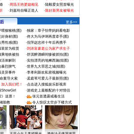
婚
·
周迅王艳婆媳相见
·
陆毅爱女照首曝光
折
·
刘嘉玲自曝正造人
·
陈好新男友被曝光
 后
更多>>
喂猕猴桃(图)
·
独家：章子怡带妈妈看电影
好身材(图)
·
佟大为马伊琍再度牵手(图)
秀性感(图)
·
倪萍赵忠祥十年后再携手
服装皆为租赁
·
刘涛富豪老公为家产求生子
颜乘地铁被拍
·
舒淇醉酒瞬间惨被抓拍(图)
做活体解剖
·
实拍漂亮的地摊西施(组图)
的暴烈脾气
·
世界九大罪恶之城(组图)
遇灵异事件
·
李孝利新欢私密视频曝光
成命案导火索
·
孟庭苇可爱儿子最新照(图)
：加入我们吧！
·
点击进入搜狐娱乐影视库
howGirl
·
游戏史上最般配的十对情侣
2》送票！
·
张元首透露戒毒生活
湘胎教
·
令人惊叹太空步下楼方式
密照
王菲小女儿李嫣曝光
酒井法子痛哭谢罪