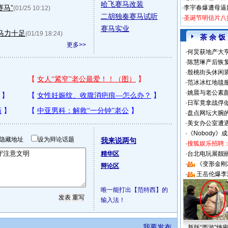
哈飞赛马改装
赛马”
·
李宇春爆遭母逼
(01/25 10:12)
二胡独奏赛马试听
·
圣诞节明信片八
赛马实业
升马力十足
(01/19 18:24)
茶 余 饭
更多>>
·
何炅获地产大亨
·
陈慧琳产后恢复
·
殷桃街头休闲装
·
范冰冰红地毯
·
姚晨与老公素
·
日军竟拿战俘
·
盘点网坛大腕
·
美女办公室遭
·
《Nobody》
隐藏地址
设为辩论话题
我来说两句
·
搜狐娱乐招聘
精华区
·
台北电玩展靓丽S
·
《变形金刚
辩论区
·
王岳伦爆李
唯一能打出【范特西】的
输入法！
我要发布
新版“西游”绝