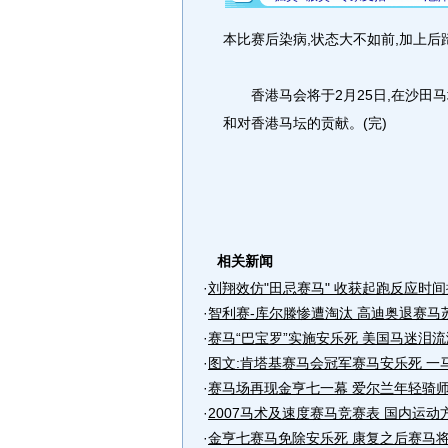
本比赛后染病,状态大不如前,加上后
香港马会将于2月25日,在沙田马
和对香港马坛的贡献。(完)
相关新闻
·
刘翔效仿"田忌赛马" 收获起跑反应时
·
智利赛-库尔滕惨遭淘汰 高迪奥退赛马
·
赛马“巴宝罗”实施安乐死 美国马迷泪
·
图文:肯塔基赛马会冠军赛马安乐死 一
·
赛马场再现金亨七一幕 爱尔兰年轻骑
·
2007马术及速度赛马竞赛表 国内运动
·
金亨七赛马免除安乐死 康复之后赛马