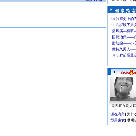
健 康 指 南
每天在吞别人
漂在海外
|
为什
型男索女
|
晒晒