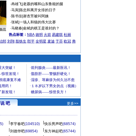
·
冉雄飞
|
老聂的嘴和山东鲁能的腿
·
马寅
|
陈忠和离开女排的日子
·
陈书佳
|
谢杏芳被叫阿姨
·
张斌
|
一场人和猫的伟大比赛
·
马晓春
|
俞斌的棋王是谁封的？
缅战
热点标签：
NBA
姚明
火箭
易建联
杜丽
治郅
刘翔
殷铁生
郎平
全明星
麦迪
于芬
欧冠
弗
说 吧
更多>>
5)
李宇春吧
(104510)
快乐男声吧
(68574)
刘德华吧
(69854)
东方神起吧
(65744)