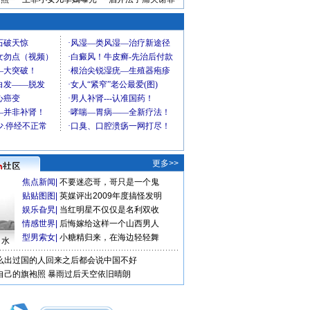
更多>>
焦点新闻
|
不要迷恋哥，哥只是一个鬼
贴贴图图
|
英媒评出2009年度搞怪发明
娱乐旮旯
|
当红明星不仅仅是名利双收
情感世界
|
后悔嫁给这样一个山西男人
型男索女
|
小糖精归来，在海边轻轻舞
口水
么出过国的人回来之后都会说中国不好
自己的旗袍照
暴雨过后天空依旧晴朗