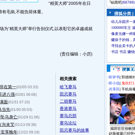
贴图吧
(68789)
“精英大师”2005年在日
蹄有毛病,不能负荷体重。
搜狐分类
|
场为“精英大师”举行告别仪式,以表彰它的卓越成就
(责任编辑：小厉)
·
听评书
|
郭德纲
相关搜索
·
听小说
|
鬼吹灯1
间排在第一
哈飞赛马
(02/05 03:33)
·
共享区
|
手机病
田忌赛马
苏进八强
(02/01 06:06)
二胡赛马
流满面
(01/31 07:10)
香港赛马
马当先
(01/30 05:03)
赛马总部
师坠马身亡
(01/29 01:06)
赛马论坛
方兴未艾
(01/13 09:38)
揭田壮壮徐帆
田忌赛马的故事
将安享晚年
(12/22 09:19)
·
赵薇被爆已经怀