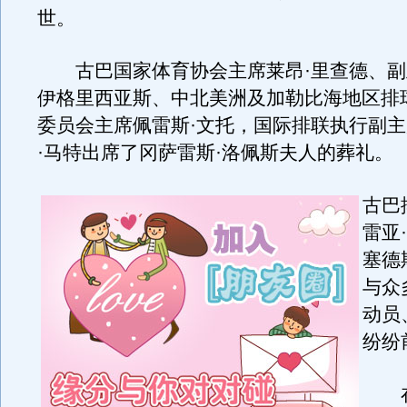
世。
古巴国家体育协会主席莱昂·里查德、副
伊格里西亚斯、中北美洲及加勒比海地区排
委员会主席佩雷斯·文托，国际排联执行副
·马特出席了冈萨雷斯·洛佩斯夫人的葬礼。
古巴
雷亚
塞德
与众
动员
纷纷
在过