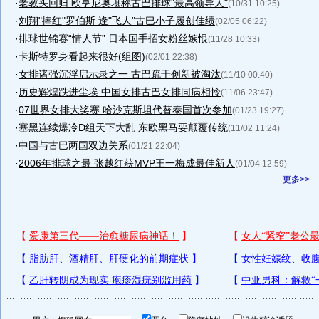
·
老教头回归 欧亨尼奥堪称古巴排球"最高领导人"
(10/31 10:25)
·
刘翔"捧红"罗伯斯 逢"飞人"古巴小子履创佳绩
(02/05 06:22)
·
排球世锦赛“情人节” 日本国手招女粉丝嫉恨
(11/28 10:33)
·
卡斯特罗身看起来很好(组图)
(02/01 22:38)
·
女排诸强沉浮启示录之一 古巴疏于创新被淘汰
(11/10 00:40)
·
历史辉煌跌进尘埃 中国女排古巴女排同病相怜
(11/06 23:47)
·
07世界女排大奖赛 哈沙克斯坦代替泰国首次参加
(01/23 19:27)
·
塞黑连续爆冷D组天下大乱 东欧黑马要颠覆传统
(11/02 11:24)
·
中国与古巴两国双边关系
(01/21 22:04)
·
2006年排球之最 张越红获MVP王一梅成最佳新人
(01/04 12:59)
更多>>