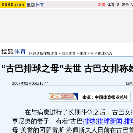
新闻
-
体育
-
S
-
娱乐
-
阿迪达斯搜狐体育
>
综合体育
>
排球
>
女子排球动态
“古巴排球之母”去世 古巴女排称
2007年02月05日13:44
[
我来
来源：中国体育报业总社
在与病魔进行了长期斗争之后，古巴女
亨尼奥的妻子、有着“古巴
排球
(
排球新闻
,
排
母”美誉的冈萨雷斯·洛佩斯夫人日前在古巴