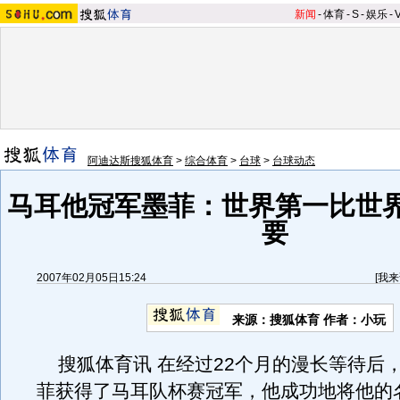
新闻
-
体育
-
S
-
娱乐
-
阿迪达斯搜狐体育
>
综合体育
>
台球
>
台球动态
马耳他冠军墨菲：世界第一比世
要
2007年02月05日15:24
[
我来
来源：搜狐体育 作者：小玩
搜狐体育讯 在经过22个月的漫长等待后，
菲获得了马耳队杯赛冠军，他成功地将他的