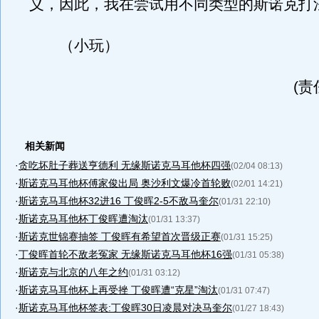
义，因此，我在尝试用不同类型的斯诺克打
（小玩）
(责
相关新闻
·
贪吃坏肚子葬送亨德利 无缘斯诺克马耳他杯四强
(02/04 08:13)
·
斯诺克马耳他杯傅家俊出局 奥沙利文爆冷首轮败
(02/01 14:21)
·
斯诺克马耳他杯32进16 丁俊晖2-5不敌马奎尔
(01/31 22:10)
·
斯诺克马耳他杯丁俊晖遭淘汰
(01/31 13:37)
·
斯诺克世锦赛抽签 丁俊晖有希望首次晋级正赛
(01/31 15:25)
·
丁俊晖首轮不敌老冤家 无缘斯诺克马耳他杯16强
(01/31 05:38)
·
斯诺克与北京的八年之约
(01/31 03:12)
·
斯诺克马耳他杯上再受挫 丁俊晖遭“克星”淘汰
(01/31 07:47)
·
斯诺克马耳他杯签表:丁俊晖30日凌晨对决马奎尔
(01/27 18:43)