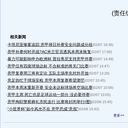
(责任
相关新闻
·
卡塔尼亚惨案追踪:意甲择日补赛安全问题成分歧
(02/07 18:36)
·
意甲补赛何时开战?AC米兰官员透风本周末恢复
(02/07 17:00)
·
暴力可能影响申办欧洲杯 普拉蒂尼支持意甲停赛
(02/07 14:49)
·
意甲仅有四座球场达标 不合标准的将关门比赛
(02/07 14:47)
·
意甲复赛周三将有定论 五队主场率先对外开放
(02/07 13:28)
·
意足协忙于球场安检 意甲本周复赛希望渺茫
(02/07 10:45)
·
意甲本周末重新开赛 安全未达标球场将空场比赛
(02/07 10:06)
·
意甲主席:死亡也是足球运动一部分 没必要停赛
(02/07 10:05)
·
意甲殉职警察葬礼市民送行 比赛将封闭举行(图)
(02/06 15:45)
·
“小世界杯”如今风光不在 意甲恐成“意假”
(02/06 15:42)
更多>>