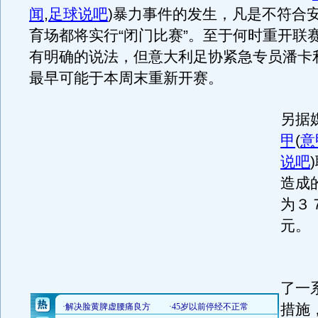
闻
,
足球说吧
)
暴力事件的发生，凡是不符合
育场都将实行“闭门比赛”。至于何时重开联
有明确的说法，但意大利足协紧急专员潘卡
最早可能于本周末重新开赛。
另据
甲
(
意
说吧
)
造成
为３
元。
阿
了一
措施