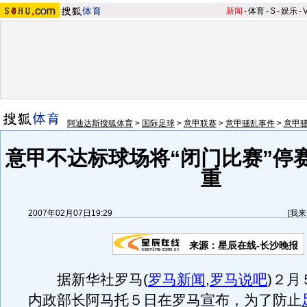
新闻
-
体育
-
S
-
娱乐
-
阿迪达斯搜狐体育
>
国际足球
>
意甲联赛
>
意甲骚乱事件
>
意甲
意甲不达标球场将“闭门比赛”停
重
2007年02月07日19:29
[
我来
来源：星辰在线-长沙晚报
据新华社罗马
(
罗马新闻
,
罗马说吧
)
２月
内政部长阿马托５日在罗马宣布，为了防止