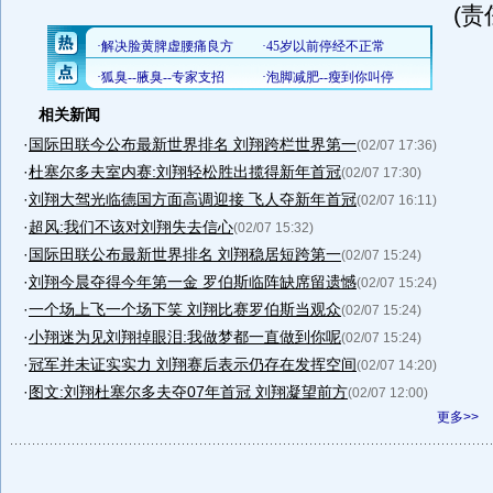
(责
相关新闻
·
国际田联今公布最新世界排名 刘翔跨栏世界第一
(02/07 17:36)
·
杜塞尔多夫室内赛:刘翔轻松胜出揽得新年首冠
(02/07 17:30)
·
刘翔大驾光临德国方面高调迎接 飞人夺新年首冠
(02/07 16:11)
·
超风:我们不该对刘翔失去信心
(02/07 15:32)
·
国际田联公布最新世界排名 刘翔稳居短跨第一
(02/07 15:24)
·
刘翔今晨夺得今年第一金 罗伯斯临阵缺席留遗憾
(02/07 15:24)
·
一个场上飞一个场下笑 刘翔比赛罗伯斯当观众
(02/07 15:24)
·
小翔迷为见刘翔掉眼泪:我做梦都一直做到你呢
(02/07 15:24)
·
冠军并未证实实力 刘翔赛后表示仍存在发挥空间
(02/07 14:20)
·
图文:刘翔杜塞尔多夫夺07年首冠 刘翔凝望前方
(02/07 12:00)
更多>>