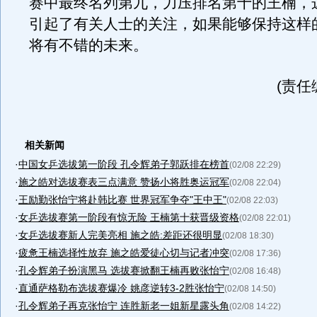
赛中最终名列第九，力压排名第十的王楠，
引起了有关人士的关注，如果能够保持这样
将有不错的未来。
(责任
相关新闻
·
中国女乒选拔第一阶段 孔令辉弟子郭跃排在榜首
(02/08 22:29)
·
施之皓对选拔赛表三点满意 赞扬小将胜奥运冠军
(02/08 22:04)
·
王励勤张怡宁将赴韩比赛 世界冠军争夺"王中王"
(02/08 22:03)
·
女乒选拔赛第一阶段有惊无险 王楠第十获晋级资格
(02/08 22:01)
·
女乒选拔赛新人完美亮相 施之皓:差距还很明显
(02/08 18:30)
·
疲惫王楠选择性放弃 施之皓爱徒心切与记者冲突
(02/08 17:36)
·
孔令辉弟子扮演黑马 选拔赛掀翻王楠再败张怡宁
(02/08 16:48)
·
直通萨格勒布选拔赛爆冷 姚彦逆转3-2胜张怡宁
(02/08 14:50)
·
孔令辉弟子再克张怡宁 连胜新老一姐新星露头角
(02/08 14:22)