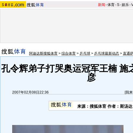
新闻
-
体育
-
S
-
娱乐
-
阿迪达斯搜狐体育
>
综合体育
>
乒乓球
>
乒乓球最新动态
>
直通
孔令辉弟子打哭奥运冠军王楠 施
彦
2007年02月08日22:36
[
我来
来源：搜狐体育 作者：斯汤达