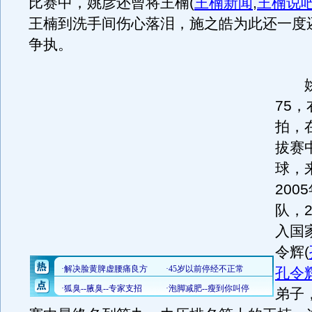
比赛中，姚彦还曾将王楠
(
王楠新闻
,
王楠说
王楠到洗手间伤心落泪，施之皓为此还一度
争执。
姚彦
75
拍，
拔赛
球，
200
队，2
入国
令辉
(
孔令
弟子